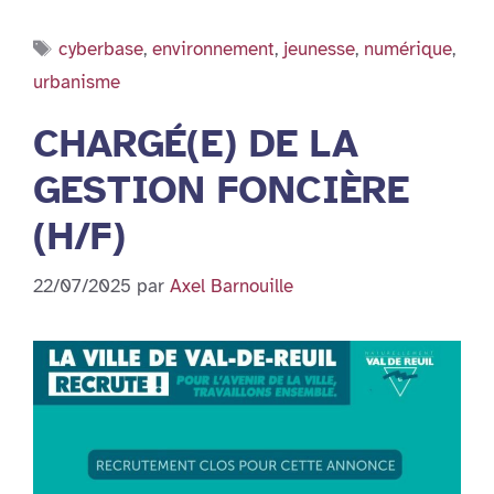
Étiquettes
cyberbase
,
environnement
,
jeunesse
,
numérique
,
urbanisme
CHARGÉ(E) DE LA
GESTION FONCIÈRE
(H/F)
22/07/2025
par
Axel Barnouille