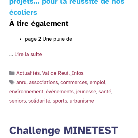
projets… pour la réussite de nos
écoliers
À lire également
page 2 Une pluie de
…
Lire la suite
Catégories
Actualités
,
Val de Reuil_Infos
Étiquettes
anru
,
associations
,
commerces
,
emploi
,
environnement
,
évènements
,
jeunesse
,
santé
,
seniors
,
solidarité
,
sports
,
urbanisme
Challenge MINETEST