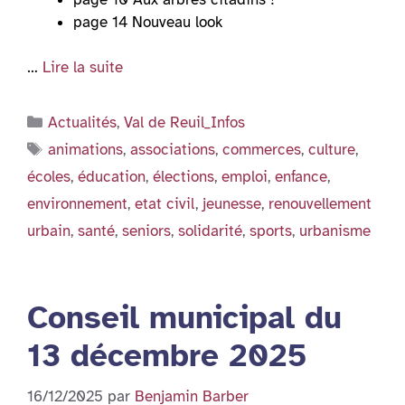
page 14 Nouveau look
…
Lire la suite
Catégories
Actualités
,
Val de Reuil_Infos
Étiquettes
animations
,
associations
,
commerces
,
culture
,
écoles
,
éducation
,
élections
,
emploi
,
enfance
,
environnement
,
etat civil
,
jeunesse
,
renouvellement
urbain
,
santé
,
seniors
,
solidarité
,
sports
,
urbanisme
Conseil municipal du
13 décembre 2025
16/12/2025
par
Benjamin Barber