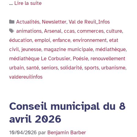
…
Lire la suite
Catégories
Actualités
,
Newsletter
,
Val de Reuil_Infos
Étiquettes
animations
,
Arsenal
,
ccas
,
commerces
,
culture
,
éducation
,
emploi
,
enfance
,
environnement
,
etat
civil
,
jeunesse
,
magazine municipale
,
médiathèque
,
médiathèque Le Corbusier
,
Poésie
,
renouvellement
urbain
,
santé
,
seniors
,
solidarité
,
sports
,
urbanisme
,
valdereuilinfos
Conseil municipal du 8
avril 2026
10/04/2026
par
Benjamin Barber