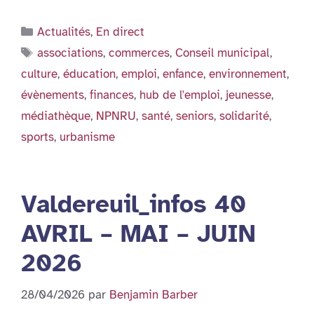
Catégories
Actualités
,
En direct
Étiquettes
associations
,
commerces
,
Conseil municipal
,
culture
,
éducation
,
emploi
,
enfance
,
environnement
,
évènements
,
finances
,
hub de l'emploi
,
jeunesse
,
médiathèque
,
NPNRU
,
santé
,
seniors
,
solidarité
,
sports
,
urbanisme
Valdereuil_infos 40
AVRIL – MAI – JUIN
2026
28/04/2026
par
Benjamin Barber