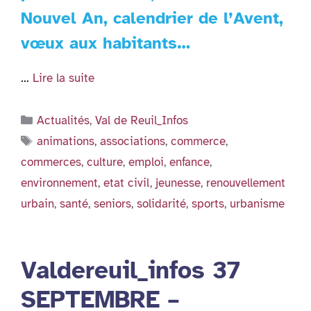
Nouvel An, calendrier de l’Avent,
vœux aux habitants…
…
Lire la suite
Catégories
Actualités
,
Val de Reuil_Infos
Étiquettes
animations
,
associations
,
commerce
,
commerces
,
culture
,
emploi
,
enfance
,
environnement
,
etat civil
,
jeunesse
,
renouvellement
urbain
,
santé
,
seniors
,
solidarité
,
sports
,
urbanisme
Valdereuil_infos 37
SEPTEMBRE –