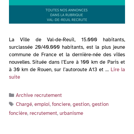
La Ville de Val-de-Reuil, 15.000 habitants,
surclassée 20/40.000 habitants, est la plus jeune
commune de France et la dernière-née des villes
nouvelles. Située dans l’Eure à 100 km de Paris et
à 30 km de Rouen, sur l’autoroute A13 et …
Lire la
suite
Catégories
Archive recrutement
Étiquettes
Chargé
,
emploi
,
fonciere
,
gestion
,
gestion
foncière
,
recrutement
,
urbanisme