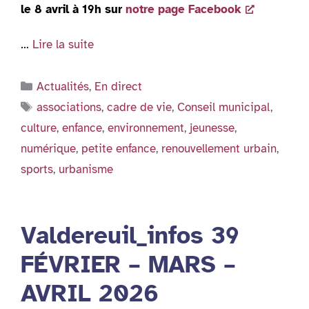
le 8 avril à 19h sur
notre page Facebook
…
Lire la suite
Catégories
Actualités
,
En direct
Étiquettes
associations
,
cadre de vie
,
Conseil municipal
,
culture
,
enfance
,
environnement
,
jeunesse
,
numérique
,
petite enfance
,
renouvellement urbain
,
sports
,
urbanisme
Valdereuil_infos 39
FÉVRIER – MARS –
AVRIL 2026