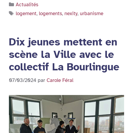
Catégories
Actualités
Étiquettes
logement
,
logements
,
nexity
,
urbanisme
Dix jeunes mettent en
scène la Ville avec le
collectif La Bourlingue
07/03/2024
par
Carole Féral