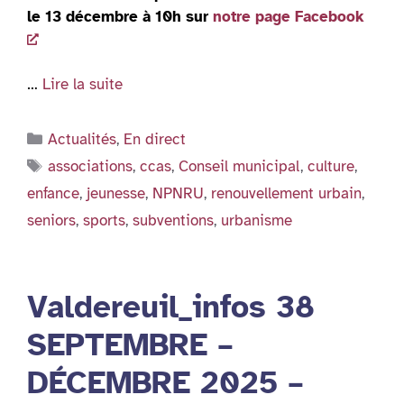
le 13 décembre à 10h sur
notre page Facebook
…
Lire la suite
Catégories
Actualités
,
En direct
Étiquettes
associations
,
ccas
,
Conseil municipal
,
culture
,
enfance
,
jeunesse
,
NPNRU
,
renouvellement urbain
,
seniors
,
sports
,
subventions
,
urbanisme
Valdereuil_infos 38
SEPTEMBRE –
DÉCEMBRE 2025 –