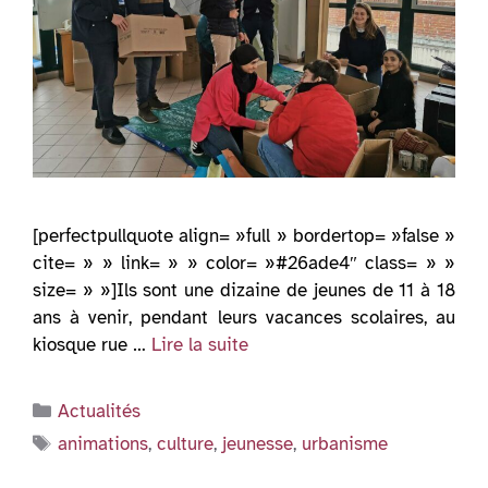
[perfectpullquote align= »full » bordertop= »false »
cite= » » link= » » color= »#26ade4″ class= » »
size= » »]Ils sont une dizaine de jeunes de 11 à 18
ans à venir, pendant leurs vacances scolaires, au
kiosque rue …
Lire la suite
Catégories
Actualités
Étiquettes
animations
,
culture
,
jeunesse
,
urbanisme