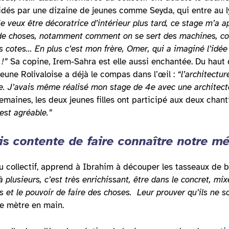
aidés par une dizaine de jeunes comme Seyda, qui entre au l
e veux être décoratrice d’intérieur plus tard, ce stage m’a a
de choses, notamment comment on se sert des machines, 
s cotes… En plus c’est mon frère, Omer, qui a imaginé l’idée
!”
Sa copine, Irem-Sahra est elle aussi enchantée. Du haut 
jeune Rolivaloise a déjà le compas dans l’œil :
“l’architectur
e. J’avais même réalisé mon stage de 4e avec une architecte 
maines, les deux jeunes filles ont participé aux deux chanti
est agréable.”
is contente de faire connaître notre mé
u collectif, apprend à Ibrahim à découper les tasseaux de b
plusieurs, c’est très enrichissant, être dans le concret, mix
ils et le pouvoir de faire des choses. Leur prouver qu’ils n
le mètre en main.