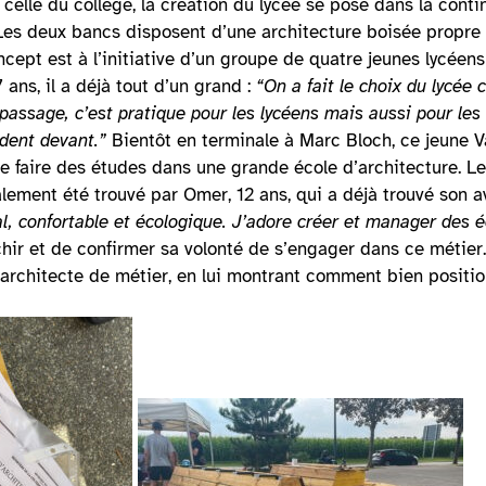
 celle du collège, la création du lycée se pose dans la conti
Les deux bancs disposent d’une architecture boisée propre
ncept est à l’initiative d’un groupe de quatre jeunes lycéen
7 ans, il a déjà tout d’un grand :
“On a fait le choix du lycée c
passage, c’est pratique pour les lycéens mais aussi pour les
dent devant.”
Bientôt en terminale à Marc Bloch, ce jeune V
e faire des études dans une grande école d’architecture. L
lement été trouvé par Omer, 12 ans, qui a déjà trouvé son a
al, confortable et écologique.
J’adore créer et manager des éq
chir et de confirmer sa volonté de s’engager dans ce métier
, architecte de métier, en lui montrant comment bien positi