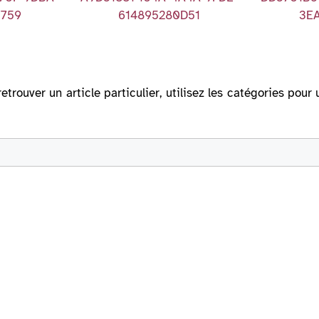
5759
614895280D51
3E
retrouver un article particulier, utilisez les catégories po