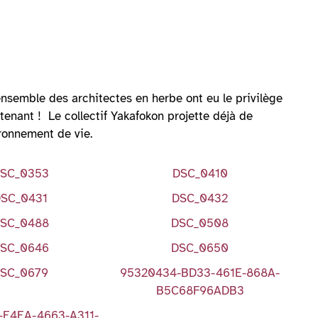
ensemble des architectes en herbe ont eu le privilège
enant ! Le collectif Yakafokon projette déjà de
ironnement de vie.
SC_0353
DSC_0410
SC_0431
DSC_0432
SC_0488
DSC_0508
SC_0646
DSC_0650
SC_0679
95320434-BD33-461E-868A-
B5C68F96ADB3
-E4EA-4663-A311-