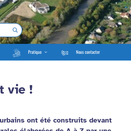
Pratique
Nous contacter
 vie !
urbains ont été construits devant
urales élaborées de A à Z par une