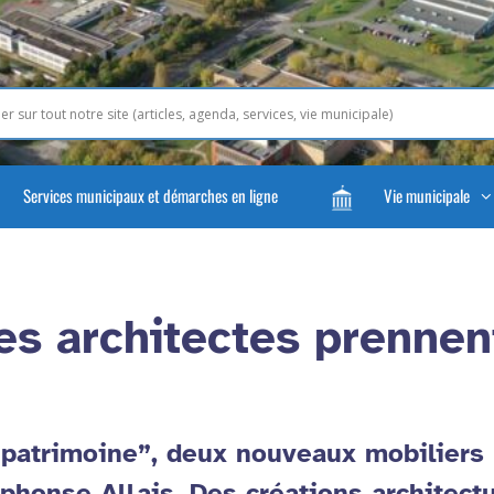
Services municipaux et démarches en ligne
Vie municipale
es architectes prennent
 patrimoine”, deux nouveaux mobiliers 
lphonse Allais. Des créations architect