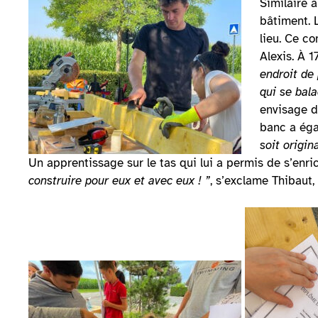
Similaire à
bâtiment. 
lieu. Ce co
Alexis. À 1
endroit de 
qui se bala
envisage d
banc a éga
soit origin
Un apprentissage sur le tas qui lui a permis de s’enri
construire pour eux et avec eux ! ”
, s’exclame Thibaut