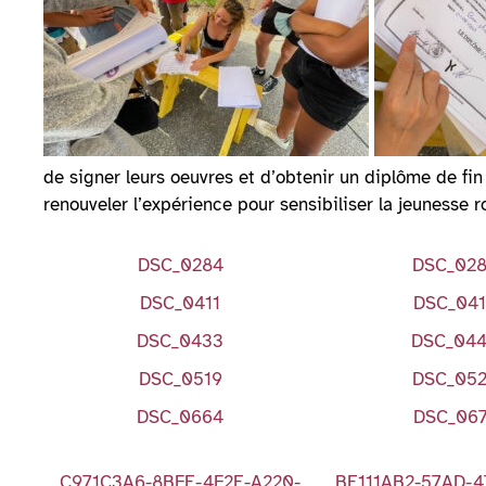
de signer leurs oeuvres et d’obtenir un diplôme de fi
renouveler l’expérience pour sensibiliser la jeunesse r
DSC_0284
DSC_02
DSC_0411
DSC_04
DSC_0433
DSC_04
DSC_0519
DSC_05
DSC_0664
DSC_067
C971C3A6-8BFE-4F2E-A220-
BE111AB2-57AD-4