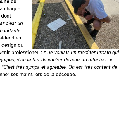
nuité du
 à chaque
s dont
ar c’est un
 habitants
alderolien
e design du
venir professionel :
« Je voulais un mobilier urbain qui
uipes, d’où le fait de vouloir devenir architecte !
»
.
“C’est très sympa et agréable. On est très content de
onner ses mains lors de la découpe.