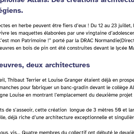
légiens.
ctes en herbe peuvent être fiers d’eux ! Du 12 au 23 juillet,
 vivre les maquettes élaborées par une vingtaine d’adolesce
“C’est mon Patrimoine !” porté par la DRAC Normandie(Direct
uvres en bois de pin ont été construites devant le lycée Ma
euvres, deux architectures
eil, Thibaut Terrier et Louise Granger étaient déjà en prosp
s manches pour fabriquer un banc-gradin devant le collège Al
ligne Louise en montrant l’emplacement du deuxième projet ; 
ts de s’asseoir, cette création longue de 3 mètres 50 et la
e, déjà riche d’une architecture exceptionnelle et singuliè
lous, vis… Quatre membres du collectif ont débuté le deux