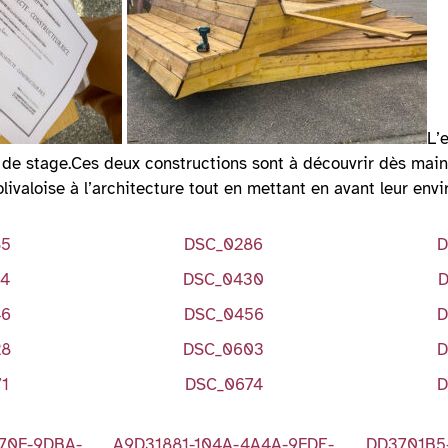
L’
n de stage.Ces deux constructions sont à découvrir dès maint
olivaloise à l’architecture tout en mettant en avant leur env
85
DSC_0286
D
14
DSC_0430
D
46
DSC_0456
D
28
DSC_0603
D
1
DSC_0674
D
70F-9DBA-
A9D31881-104A-4A4A-9FDE-
DD3701B5