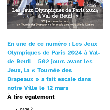
En une de ce numéro : Les Jeux
Olympiques de Paris 2024 à Val-
de-Reuil – 502 jours avant les
Jeux, la « Tournée des
Drapeaux » a fait escale dans
notre Ville le 12 mars
À lire également
page 2