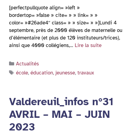
[perfectpullquote align= »left »
bordertop= »false » cite= » » link= » »
color= »#26ade4″ class= » » size= » »]Lundi 4
septembre, près de 2000 élèves de maternelle ou
d’élémentaire (et plus de 120 instituteurs/trices),
ainsi que 4000 collégiens,…
Lire la suite
Catégories
Actualités
Étiquettes
école
,
éducation
,
jeunesse
,
travaux
Valdereuil_infos n°31
AVRIL – MAI – JUIN
2023