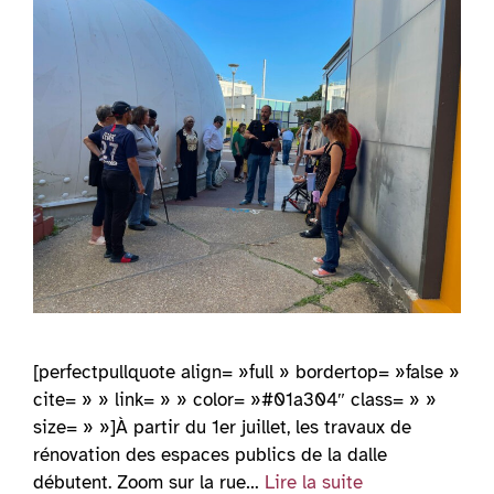
[perfectpullquote align= »full » bordertop= »false »
cite= » » link= » » color= »#01a304″ class= » »
size= » »]À partir du 1er juillet, les travaux de
rénovation des espaces publics de la dalle
débutent. Zoom sur la rue…
Lire la suite