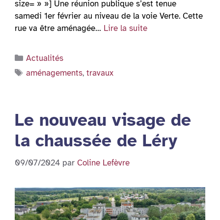
size= » »] Une réunion publique s’est tenue
samedi 1er février au niveau de la voie Verte. Cette
rue va être aménagée…
Lire la suite
Catégories
Actualités
Étiquettes
aménagements
,
travaux
Le nouveau visage de
la chaussée de Léry
09/07/2024
par
Coline Lefèvre