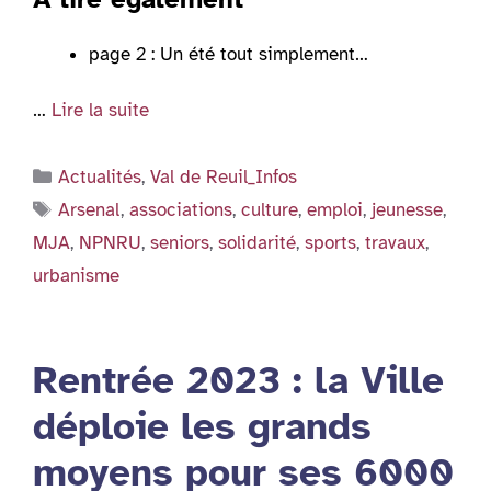
page 2 : Un été tout simplement…
…
Lire la suite
Catégories
Actualités
,
Val de Reuil_Infos
Étiquettes
Arsenal
,
associations
,
culture
,
emploi
,
jeunesse
,
MJA
,
NPNRU
,
seniors
,
solidarité
,
sports
,
travaux
,
urbanisme
Rentrée 2023 : la Ville
déploie les grands
moyens pour ses 6000