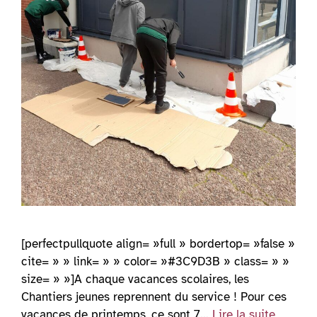
[perfectpullquote align= »full » bordertop= »false »
cite= » » link= » » color= »#3C9D3B » class= » »
size= » »]A chaque vacances scolaires, les
Chantiers jeunes reprennent du service ! Pour ces
vacances de printemps, ce sont 7…
Lire la suite