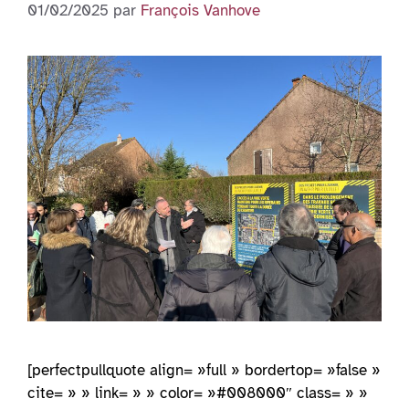
01/02/2025
par
François Vanhove
[perfectpullquote align= »full » bordertop= »false »
cite= » » link= » » color= »#008000″ class= » »