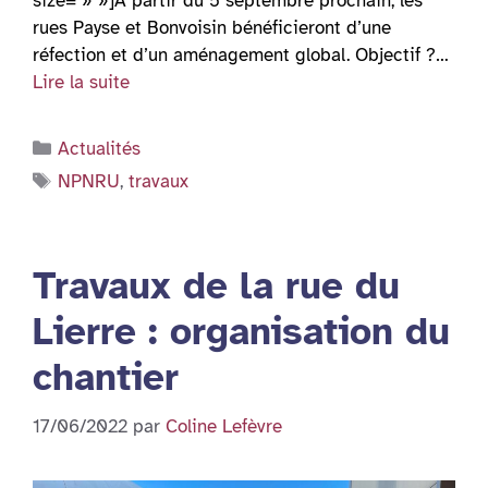
size= » »]À partir du 5 septembre prochain, les
rues Payse et Bonvoisin bénéficieront d’une
réfection et d’un aménagement global. Objectif ?…
Lire la suite
Catégories
Actualités
Étiquettes
NPNRU
,
travaux
Travaux de la rue du
Lierre : organisation du
chantier
17/06/2022
par
Coline Lefèvre