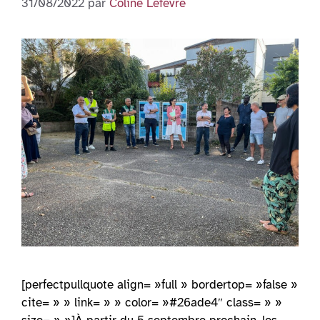
31/08/2022
par
Coline Lefèvre
[perfectpullquote align= »full » bordertop= »false »
cite= » » link= » » color= »#26ade4″ class= » »