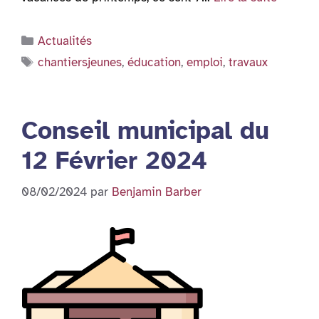
Catégories
Actualités
Étiquettes
chantiersjeunes
,
éducation
,
emploi
,
travaux
Conseil municipal du
12 Février 2024
08/02/2024
par
Benjamin Barber