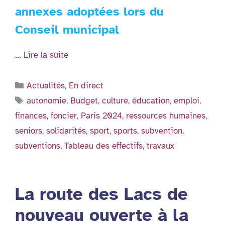
annexes adoptées lors du
Conseil municipal
…
Lire la suite
Catégories
Actualités
,
En direct
Étiquettes
autonomie
,
Budget
,
culture
,
éducation
,
emploi
,
finances
,
foncier
,
Paris 2024
,
ressources humaines
,
seniors
,
solidarités
,
sport
,
sports
,
subvention
,
subventions
,
Tableau des effectifs
,
travaux
La route des Lacs de
nouveau ouverte à la