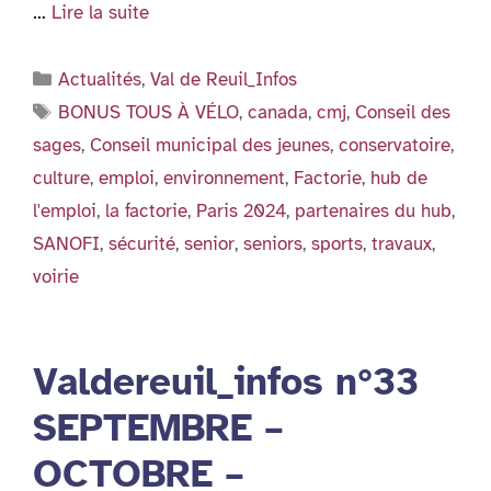
…
Lire la suite
Catégories
Actualités
,
Val de Reuil_Infos
Étiquettes
BONUS TOUS À VÉLO
,
canada
,
cmj
,
Conseil des
sages
,
Conseil municipal des jeunes
,
conservatoire
,
culture
,
emploi
,
environnement
,
Factorie
,
hub de
l'emploi
,
la factorie
,
Paris 2024
,
partenaires du hub
,
SANOFI
,
sécurité
,
senior
,
seniors
,
sports
,
travaux
,
voirie
Valdereuil_infos n°33
SEPTEMBRE –
OCTOBRE –