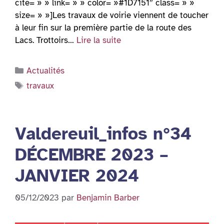
cite= » » link= » » color= »#1D7151″ class= » »
size= » »]Les travaux de voirie viennent de toucher
à leur fin sur la première partie de la route des
Lacs. Trottoirs…
Lire la suite
Catégories
Actualités
Étiquettes
travaux
Valdereuil_infos n°34
DÉCEMBRE 2023 –
JANVIER 2024
05/12/2023
par
Benjamin Barber