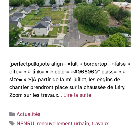
[perfectpullquote align= »full » bordertop= »false »
cite= » » link= » » color= »#008000″ class= » »
size= » »]À partir de la mi-juillet, les engins de
chantier prendront place sur la chaussée de Léry.
Zoom sur les travaux…
Lire la suite
Catégories
Actualités
Étiquettes
NPNRU
,
renouvellement urbain
,
travaux