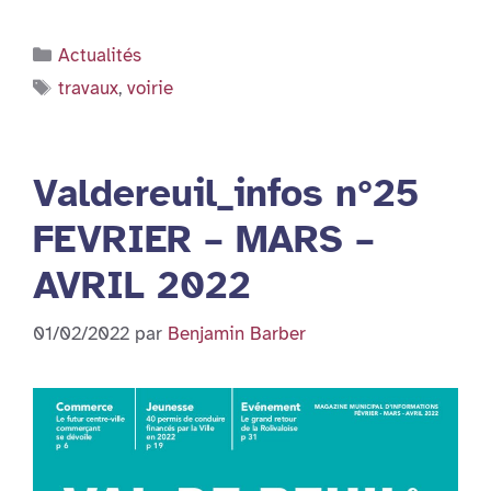
Catégories
Actualités
Étiquettes
travaux
,
voirie
Valdereuil_infos n°25
FEVRIER – MARS –
AVRIL 2022
01/02/2022
par
Benjamin Barber