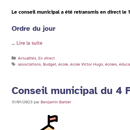
Le conseil municipal a été retransmis en direct le 
Ordre du jour
…
Lire la suite
Catégories
Actualités
,
En direct
Étiquettes
associations
,
Budget
,
école
,
école Victor Hugo
,
écoles
,
éduca
Conseil municipal du 4 
31/01/2023
par
Benjamin Barber