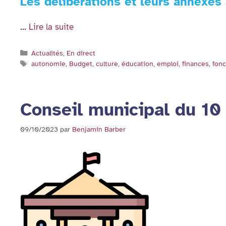
Les délibérations et leurs annexes
…
Lire la suite
Catégories
Actualités
,
En direct
Étiquettes
autonomie
,
Budget
,
culture
,
éducation
,
emploi
,
finances
,
fonc
Conseil municipal du 10
09/10/2023
par
Benjamin Barber