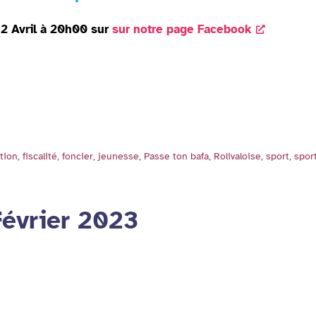
12 Avril à 20h00 sur
sur notre page Facebook
tion
,
fiscalité
,
foncier
,
jeunesse
,
Passe ton bafa
,
Rolivaloise
,
sport
,
spor
Février 2023