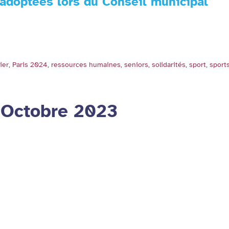
 adoptées lors du Conseil municipal
ier
,
Paris 2024
,
ressources humaines
,
seniors
,
solidarités
,
sport
,
sport
 Octobre 2023