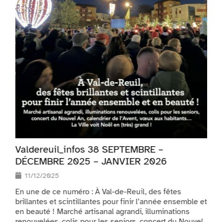
Valdereuil_infos 38 SEPTEMBRE –
V
DÉCEMBRE 2025 – JANVIER 2026
11/12/2025
e
En une de ce numéro : À Val-de-Reuil, des fêtes
E
brillantes et scintillantes pour finir l’année ensemble et
l
10
en beauté ! Marché artisanal agrandi, illuminations
€
renouvelées, colis pour les seniors, concert du Nouvel
d