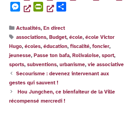
o
I
p
a
w
m
n
h
e
e
er
M
Pr
P
o
n
p
c
it
ai
k
at
n
n
e
in
ar
k
e
te
l
e
s
g
dl
s
tF
ta
Catégories
Actualités
,
En direct
b
r
d
A
er
y
s
ri
g
Étiquettes
associations
,
Budget
,
école
,
école Victor
o
I
p
e
e
er
Hugo
,
écoles
,
éducation
,
fiscalité
,
foncier
,
o
n
p
n
n
jeunesse
,
Passe ton bafa
,
Rolivaloise
,
sport
,
k
g
dl
sports
,
subventions
,
urbanisme
,
vie associative
er
y
Secourisme : devenez intervenant aux
gestes qui sauvent !
Hou Jungchen, ce bienfaiteur de la Ville
récompensé mercredi !