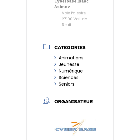
Cyberbase Isaac
Asimov
Voie Palestre,
27100 Val-de-
Reuil
CATÉGORIES
Animations
Jeunesse
Numérique
Sciences
Seniors
ORGANISATEUR