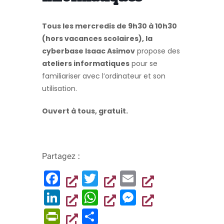
Tous les mercredis de 9h30 à 10h30
(hors vacances scolaires), la
cyberbase Isaac Asimov
propose des
ateliers informatiques
pour se
familiariser avec l’ordinateur et son
utilisation.
Ouvert à tous, gratuit.
Partagez :
F
T
E
a
wi
m
Li
W
M
c
tt
ai
n
h
es
Pr
P