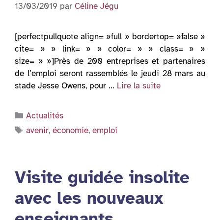
13/03/2019
par
Céline Jégu
[perfectpullquote align= »full » bordertop= »false »
cite= » » link= » » color= » » class= » »
size= » »]Près de 200 entreprises et partenaires
de l’emploi seront rassemblés le jeudi 28 mars au
stade Jesse Owens, pour …
Lire la suite
Catégories
Actualités
Étiquettes
avenir
,
économie
,
emploi
Visite guidée insolite
avec les nouveaux
enseignants