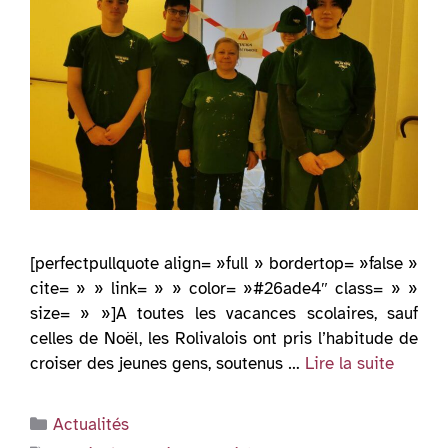
[perfectpullquote align= »full » bordertop= »false »
cite= » » link= » » color= »#26ade4″ class= » »
size= » »]A toutes les vacances scolaires, sauf
celles de Noël, les Rolivalois ont pris l’habitude de
croiser des jeunes gens, soutenus …
Lire la suite
Catégories
Actualités