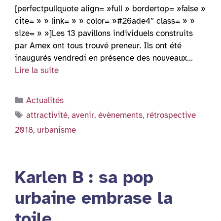
[perfectpullquote align= »full » bordertop= »false »
cite= » » link= » » color= »#26ade4″ class= » »
size= » »]Les 13 pavillons individuels construits
par Amex ont tous trouvé preneur. Ils ont été
inaugurés vendredi en présence des nouveaux…
Lire la suite
Catégories
Actualités
Étiquettes
attractivité
,
avenir
,
évènements
,
rétrospective
2018
,
urbanisme
Karlen B : sa pop
urbaine embrase la
toile