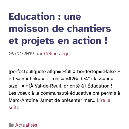
Education : une
moisson de chantiers
et projets en action !
09/01/2019
par
Céline Jégu
[perfectpullquote align= »full » bordertop= »false »
cite= » » link= » » color= »#26ade4″ class= » »
size= » »]À Val-de-Reuil, priorité à l’Éducation !
Les voeux à la communauté éducative ont permis à
Marc-Antoine Jamet de présenter hier…
Lire la
suite
Catégories
Actualités