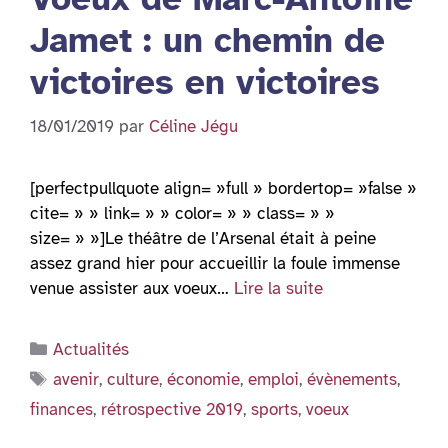
Jamet : un chemin de
victoires en victoires
18/01/2019
par
Céline Jégu
[perfectpullquote align= »full » bordertop= »false »
cite= » » link= » » color= » » class= » »
size= » »]Le théâtre de l’Arsenal était à peine
assez grand hier pour accueillir la foule immense
venue assister aux voeux…
Lire la suite
Catégories
Actualités
Étiquettes
avenir
,
culture
,
économie
,
emploi
,
évènements
,
finances
,
rétrospective 2019
,
sports
,
voeux