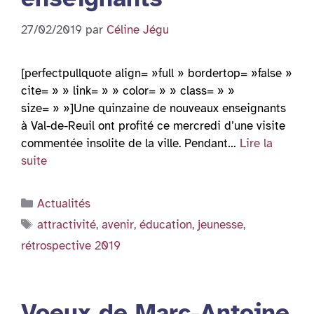
27/02/2019
par
Céline Jégu
[perfectpullquote align= »full » bordertop= »false »
cite= » » link= » » color= » » class= » »
size= » »]Une quinzaine de nouveaux enseignants
à Val-de-Reuil ont profité ce mercredi d’une visite
commentée insolite de la ville. Pendant…
Lire la
suite
Catégories
Actualités
Étiquettes
attractivité
,
avenir
,
éducation
,
jeunesse
,
rétrospective 2019
Voeux de Marc-Antoine