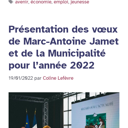
Étiquettes
avenir
,
économie
,
emploi
,
jeunesse
Présentation des vœux
de Marc-Antoine Jamet
et de la Municipalité
pour l’année 2022
19/01/2022
par
Coline Lefèvre