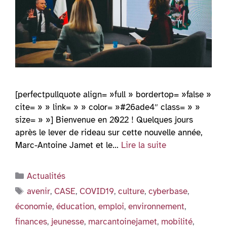
[perfectpullquote align= »full » bordertop= »false »
cite= » » link= » » color= »#26ade4″ class= » »
size= » »] Bienvenue en 2022 ! Quelques jours
après le lever de rideau sur cette nouvelle année,
Marc-Antoine Jamet et le…
Lire la suite
Catégories
Actualités
Étiquettes
avenir
,
CASE
,
COVID19
,
culture
,
cyberbase
,
économie
,
éducation
,
emploi
,
environnement
,
finances
,
jeunesse
,
marcantoinejamet
,
mobilité
,