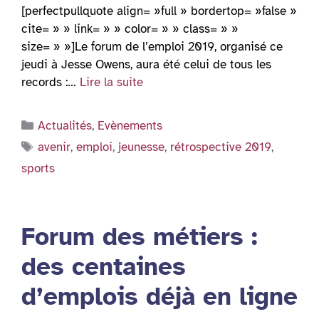
[perfectpullquote align= »full » bordertop= »false »
cite= » » link= » » color= » » class= » »
size= » »]Le forum de l’emploi 2019, organisé ce
jeudi à Jesse Owens, aura été celui de tous les
records :…
Lire la suite
Catégories
Actualités
,
Evènements
Étiquettes
avenir
,
emploi
,
jeunesse
,
rétrospective 2019
,
sports
Forum des métiers :
des centaines
d’emplois déjà en ligne