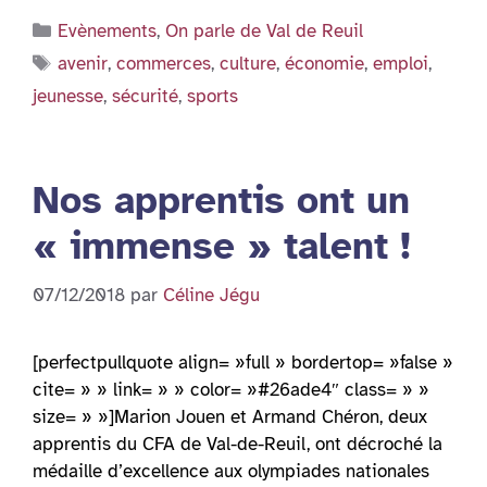
Catégories
Evènements
,
On parle de Val de Reuil
Étiquettes
avenir
,
commerces
,
culture
,
économie
,
emploi
,
jeunesse
,
sécurité
,
sports
Nos apprentis ont un
« immense » talent !
07/12/2018
par
Céline Jégu
[perfectpullquote align= »full » bordertop= »false »
cite= » » link= » » color= »#26ade4″ class= » »
size= » »]Marion Jouen et Armand Chéron, deux
apprentis du CFA de Val-de-Reuil, ont décroché la
médaille d’excellence aux olympiades nationales