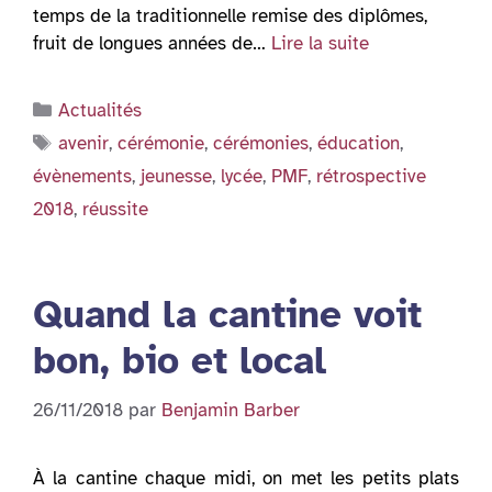
temps de la traditionnelle remise des diplômes,
fruit de longues années de…
Lire la suite
Catégories
Actualités
Étiquettes
avenir
,
cérémonie
,
cérémonies
,
éducation
,
évènements
,
jeunesse
,
lycée
,
PMF
,
rétrospective
2018
,
réussite
Quand la cantine voit
bon, bio et local
26/11/2018
par
Benjamin Barber
À la cantine chaque midi, on met les petits plats