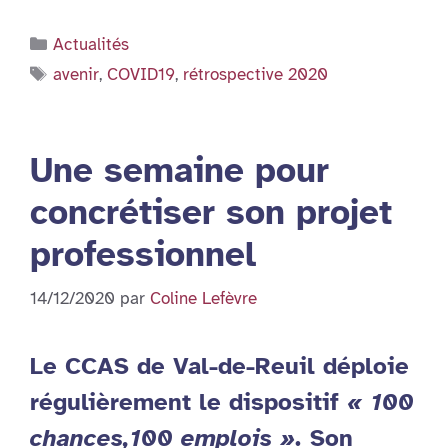
Catégories
Actualités
Étiquettes
avenir
,
COVID19
,
rétrospective 2020
Une semaine pour
concrétiser son projet
professionnel
14/12/2020
par
Coline Lefèvre
Le CCAS de Val-de-Reuil déploie
régulièrement le dispositif
« 100
chances,100 emplois ».
Son