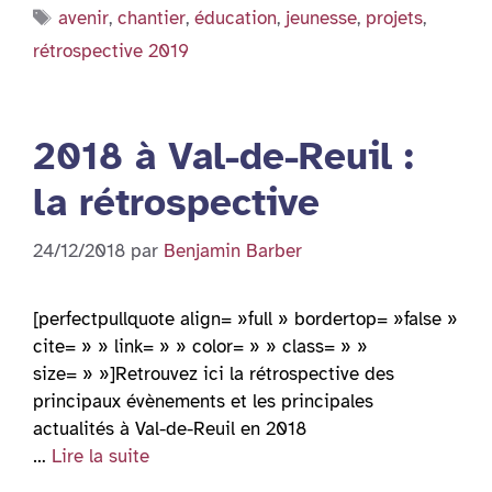
Étiquettes
avenir
,
chantier
,
éducation
,
jeunesse
,
projets
,
rétrospective 2019
2018 à Val-de-Reuil :
la rétrospective
24/12/2018
par
Benjamin Barber
[perfectpullquote align= »full » bordertop= »false »
cite= » » link= » » color= » » class= » »
size= » »]Retrouvez ici la rétrospective des
principaux évènements et les principales
actualités à Val-de-Reuil en 2018
…
Lire la suite