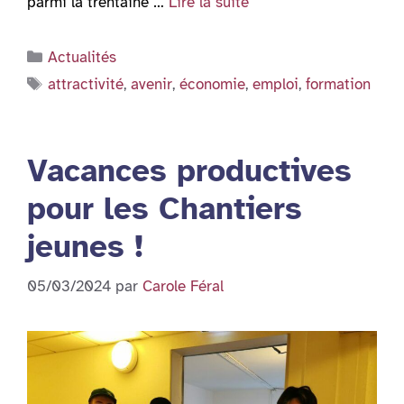
parmi la trentaine …
Lire la suite
Catégories
Actualités
Étiquettes
attractivité
,
avenir
,
économie
,
emploi
,
formation
Vacances productives
pour les Chantiers
jeunes !
05/03/2024
par
Carole Féral