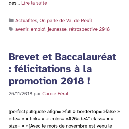
des…
Lire la suite
Catégories
Actualités
,
On parle de Val de Reuil
Étiquettes
avenir
,
emploi
,
jeunesse
,
rétrospective 2018
Brevet et Baccalauréat
: félicitations à la
promotion 2018 !
26/11/2018
par
Carole Féral
[perfectpullquote align= »full » bordertop= »false »
cite= » » link= » » color= »#26ade4″ class= » »
size= » »]Avec le mois de novembre est venu le