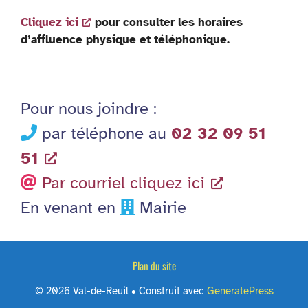
Cliquez ici
pour consulter les horaires
d’affluence physique et téléphonique.
Pour nous joindre :
par téléphone au
02 32 09 51
51
Par courriel cliquez ici
En venant en
Mairie
Plan du site
© 2026 Val-de-Reuil
• Construit avec
GeneratePress