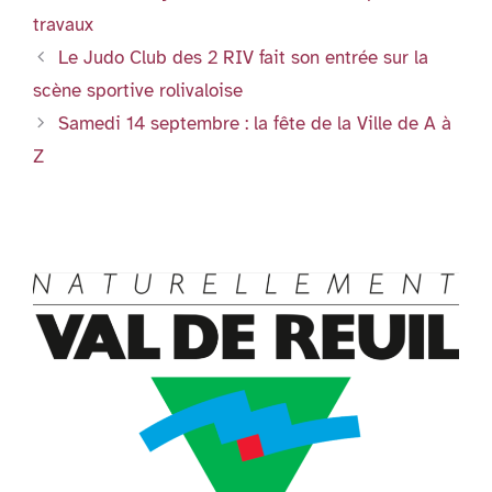
o
p
er
n
travaux
k
dl
Le Judo Club des 2 RIV fait son entrée sur la
y
scène sportive rolivaloise
Samedi 14 septembre : la fête de la Ville de A à
Z