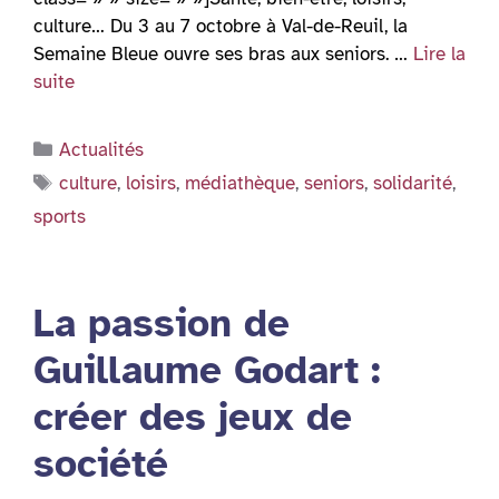
culture… Du 3 au 7 octobre à Val-de-Reuil, la
Semaine Bleue ouvre ses bras aux seniors. …
Lire la
suite
Catégories
Actualités
Étiquettes
culture
,
loisirs
,
médiathèque
,
seniors
,
solidarité
,
sports
La passion de
Guillaume Godart :
créer des jeux de
société