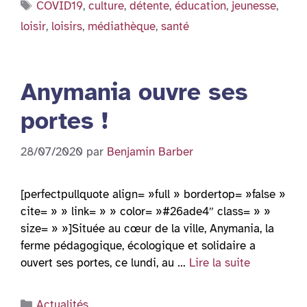
Étiquettes
COVID19
,
culture
,
détente
,
éducation
,
jeunesse
,
loisir
,
loisirs
,
médiathèque
,
santé
Anymania ouvre ses
portes !
28/07/2020
par
Benjamin Barber
[perfectpullquote align= »full » bordertop= »false »
cite= » » link= » » color= »#26ade4″ class= » »
size= » »]Située au cœur de la ville, Anymania, la
ferme pédagogique, écologique et solidaire a
ouvert ses portes, ce lundi, au …
Lire la suite
Catégories
Actualités