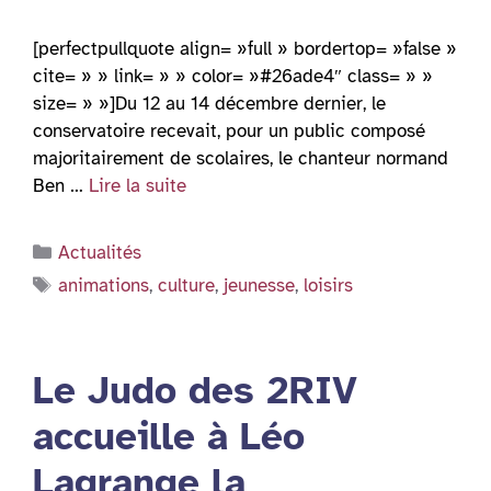
[perfectpullquote align= »full » bordertop= »false »
cite= » » link= » » color= »#26ade4″ class= » »
size= » »]Du 12 au 14 décembre dernier, le
conservatoire recevait, pour un public composé
majoritairement de scolaires, le chanteur normand
Ben …
Lire la suite
Catégories
Actualités
Étiquettes
animations
,
culture
,
jeunesse
,
loisirs
Le Judo des 2RIV
accueille à Léo
Lagrange la