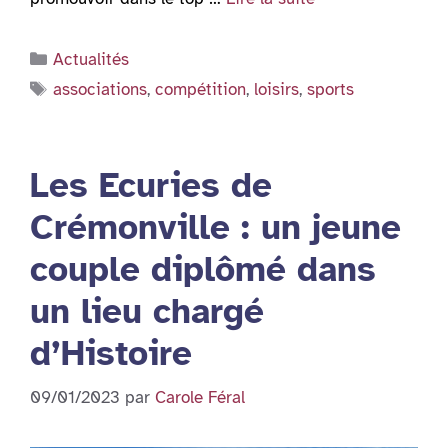
Catégories
Actualités
Étiquettes
associations
,
compétition
,
loisirs
,
sports
Les Ecuries de
Crémonville : un jeune
couple diplômé dans
un lieu chargé
d’Histoire
09/01/2023
par
Carole Féral