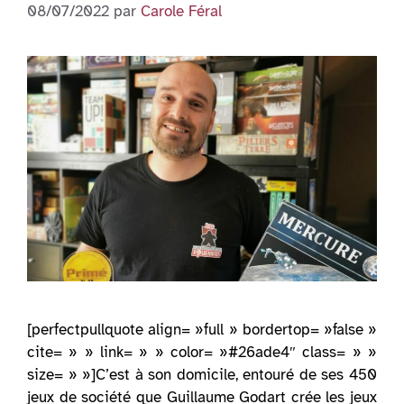
08/07/2022
par
Carole Féral
[perfectpullquote align= »full » bordertop= »false »
cite= » » link= » » color= »#26ade4″ class= » »
size= » »]C’est à son domicile, entouré de ses 450
jeux de société que Guillaume Godart crée les jeux