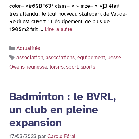
color= »#00BF63″ class= » » size= » »]Il était
très attendu : le tout nouveau skatepark de Val-de-
Reuil est ouvert ! L’équipement, de plus de
1000m2 fait …
Lire la suite
Catégories
Actualités
Étiquettes
association
,
associations
,
équipement
,
Jesse
Owens
,
jeunesse
,
loisirs
,
sport
,
sports
Badminton : le BVRL,
un club en pleine
expansion
17/03/2023
par
Carole Féral