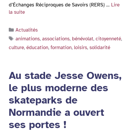
d’Échange
s
Réciproques de Savoirs (RERS) …
Lire
la suite
Catégories
Actualités
Étiquettes
animations
,
associations
,
bénévolat
,
citoyenneté
,
culture
,
éducation
,
formation
,
loisirs
,
solidarité
Au stade Jesse Owens,
le plus moderne des
skateparks de
Normandie a ouvert
ses portes !