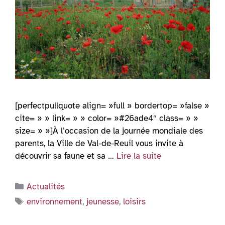
[perfectpullquote align= »full » bordertop= »false »
cite= » » link= » » color= »#26ade4″ class= » »
size= » »]À l’occasion de la journée mondiale des
parents, la Ville de Val-de-Reuil vous invite à
découvrir sa faune et sa …
Lire la suite
Catégories
Actualités
Étiquettes
environnement
,
jeunesse
,
loisirs