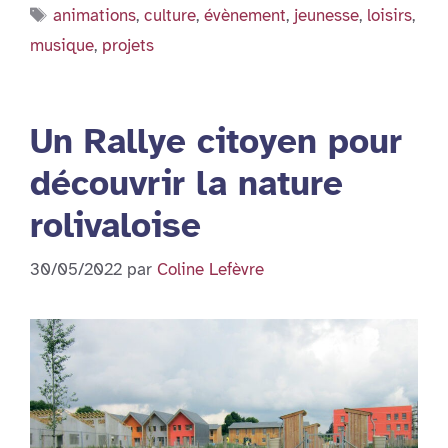
Étiquettes
animations
,
culture
,
évènement
,
jeunesse
,
loisirs
,
musique
,
projets
Un Rallye citoyen pour
découvrir la nature
rolivaloise
30/05/2022
par
Coline Lefèvre