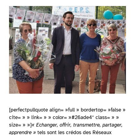
[perfectpullquote align= »full » bordertop= »false »
cite= » » link= » » color= »#26ade4″ class= » »
size= » »]
« Echanger, offrir, transmettre, partager,
apprendre »
tels sont les crédos des Réseaux