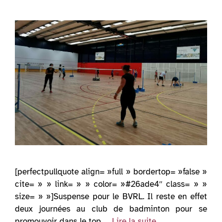
[perfectpullquote align= »full » bordertop= »false »
cite= » » link= » » color= »#26ade4″ class= » »
size= » »]Suspense pour le BVRL. Il reste en effet
deux journées au club de badminton pour se
promouvoir dans le top …
Lire la suite