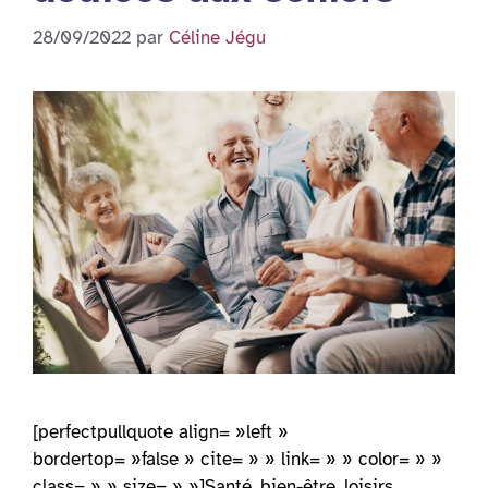
28/09/2022
par
Céline Jégu
[perfectpullquote align= »left »
bordertop= »false » cite= » » link= » » color= » »
class= » » size= » »]Santé, bien-être, loisirs,