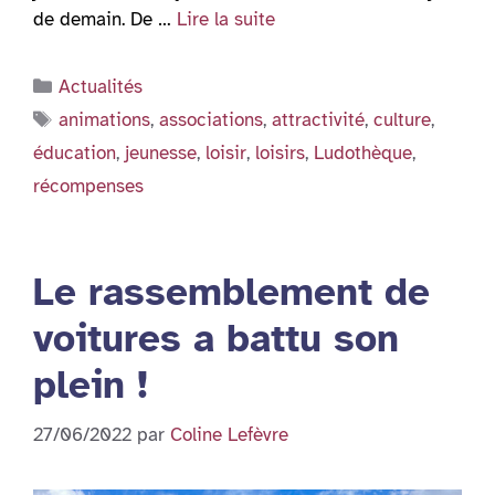
de demain. De …
Lire la suite
Catégories
Actualités
Étiquettes
animations
,
associations
,
attractivité
,
culture
,
éducation
,
jeunesse
,
loisir
,
loisirs
,
Ludothèque
,
récompenses
Le rassemblement de
voitures a battu son
plein !
27/06/2022
par
Coline Lefèvre