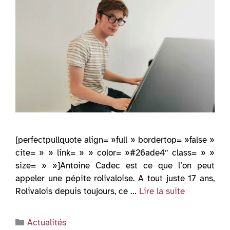
[perfectpullquote align= »full » bordertop= »false »
cite= » » link= » » color= »#26ade4″ class= » »
size= » »]Antoine Cadec est ce que l’on peut
appeler une pépite rolivaloise. A tout juste 17 ans,
Rolivalois depuis toujours, ce …
Lire la suite
Catégories
Actualités