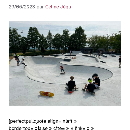
29/06/2023
par
Céline Jégu
[perfectpullquote align= »left »
bordertop= »false » cite= » » link= » »