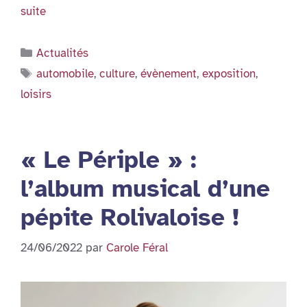
suite
Catégories
Actualités
Étiquettes
automobile
,
culture
,
évènement
,
exposition
,
loisirs
« Le Périple » :
l’album musical d’une
pépite Rolivaloise !
24/06/2022
par
Carole Féral