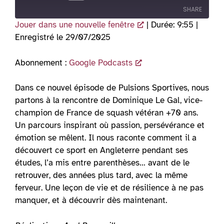
Episode
SHARE
Jouer dans une nouvelle fenêtre
|
Durée: 9:55
|
Enregistré le 29/07/2025
SHARE
LINK
Abonnement :
Google Podcasts
EMBED
Dans ce nouvel épisode de Pulsions Sportives, nous
partons à la rencontre de Dominique Le Gal, vice-
champion de France de squash vétéran +70 ans.
Un parcours inspirant où passion, persévérance et
émotion se mêlent. Il nous raconte comment il a
découvert ce sport en Angleterre pendant ses
études, l’a mis entre parenthèses… avant de le
retrouver, des années plus tard, avec la même
ferveur. Une leçon de vie et de résilience à ne pas
manquer, et à découvrir dès maintenant.