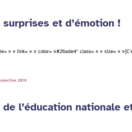
 surprises et d’émotion !
ite= » » link= » » color= »#26ade4″ class= » » size= » »]C’ét
ospective 2018
de l’éducation nationale et