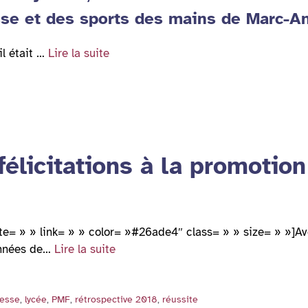
sse et des sports des mains de Marc-A
l était …
Lire la suite
félicitations à la promotion
cite= » » link= » » color= »#26ade4″ class= » » size= » »]A
 années de…
Lire la suite
esse
,
lycée
,
PMF
,
rétrospective 2018
,
réussite