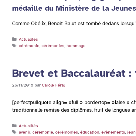
médaille du Ministère de la Jeune
Comme Obélix, Benoît Balut est tombé dedans lorsqu’i
Catégories
Actualités
Étiquettes
cérémonie
,
cérémonies
,
hommage
Brevet et Baccalauréat : 
26/11/2018
par
Carole Féral
[perfectpullquote align= »full » bordertop= »false » 
traditionnelle remise des diplômes, fruit de longues
Catégories
Actualités
Étiquettes
avenir
,
cérémonie
,
cérémonies
,
éducation
,
évènements
,
jeun