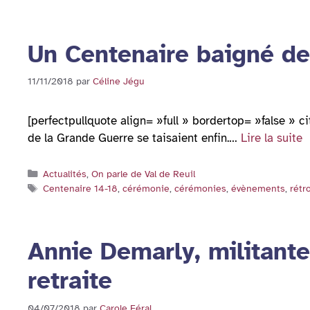
Un Centenaire baigné de
11/11/2018
par
Céline Jégu
[perfectpullquote align= »full » bordertop= »false » c
de la Grande Guerre se taisaient enfin.…
Lire la suite
Catégories
Actualités
,
On parle de Val de Reuil
Étiquettes
Centenaire 14-18
,
cérémonie
,
cérémonies
,
évènements
,
rétr
Annie Demarly, militante 
retraite
04/07/2018
par
Carole Féral