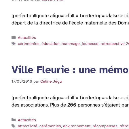
[perfectpullquote align= »full » bordertop= »false » ci
départ de la directrice de l’école maternelle des Do
Catégories
Actualités
Étiquettes
cérémonies
,
éducation
,
hommage
,
jeunesse
,
rétrospective 
Ville Fleurie : une mémo
17/05/2018
par
Céline Jégu
[perfectpullquote align= »full » bordertop= »false » c
des associations. Plus de 200 personnes s’étaient p
Catégories
Actualités
Étiquettes
attractivité
,
cérémonies
,
environnement
,
récompenses
,
rétro