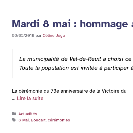
Mardi 8 mai : hommage 
03/05/2018
par
Céline Jégu
La municipalité de Val-de-Reuil a choisi 
Toute la population est invitée à participer
La cérémonie du 73e anniversaire de la Victoire du
…
Lire la suite
Catégories
Actualités
Étiquettes
8 Mai
,
Boudart
,
cérémonies