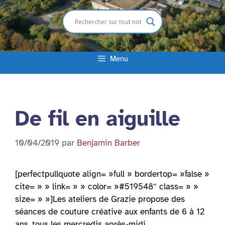
Menu
De fil en aiguille
10/04/2019
par
Benjamin Barber
[perfectpullquote align= »full » bordertop= »false »
cite= » » link= » » color= »#519548″ class= » »
size= » »]Les ateliers de Grazie propose des
séances de couture créative aux enfants de 6 à 12
ans, tous les mercredis après-midi.