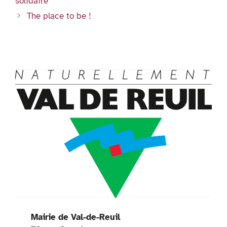
er
n
solidaire
k
dl
The place to be !
y
Mairie de Val-de-Reuil