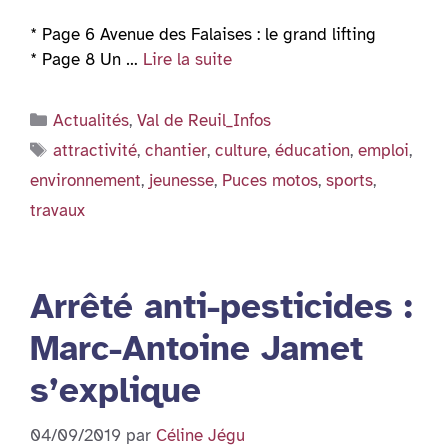
* Page 6 Avenue des Falaises : le grand lifting
* Page 8 Un …
Lire la suite
Catégories
Actualités
,
Val de Reuil_Infos
Étiquettes
attractivité
,
chantier
,
culture
,
éducation
,
emploi
,
environnement
,
jeunesse
,
Puces motos
,
sports
,
travaux
Arrêté anti-pesticides :
Marc-Antoine Jamet
s’explique
04/09/2019
par
Céline Jégu