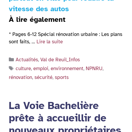
vitesse des autos
À lire également
* Pages 6-12 Spécial rénovation urbaine : Les plans
sont faits, …
Lire la suite
Catégories
Actualités
,
Val de Reuil_Infos
Étiquettes
culture
,
emploi
,
environnement
,
NPNRU
,
rénovation
,
sécurité
,
sports
La Voie Bachelière
prête à accueillir de
nouveaux propriétaires