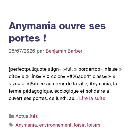
Anymania ouvre ses
portes !
28/07/2020
par
Benjamin Barber
[perfectpullquote align= »full » bordertop= »false »
cite= » » link= » » color= »#26ade4″ class= » »
size= » »]Située au cœur de la ville, Anymania, la
ferme pédagogique, écologique et solidaire a
ouvert ses portes, ce lundi, au…
Lire la suite
Catégories
Actualités
Étiquettes
Anymania
,
environnement
,
loisir
,
loisirs