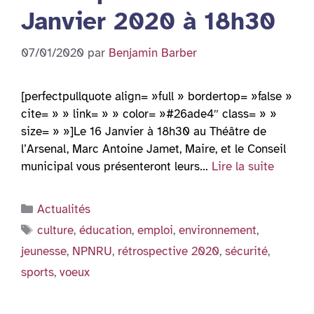
Janvier 2020 à 18h30
07/01/2020
par
Benjamin Barber
[perfectpullquote align= »full » bordertop= »false »
cite= » » link= » » color= »#26ade4″ class= » »
size= » »]Le 16 Janvier à 18h30 au Théâtre de
l’Arsenal, Marc Antoine Jamet, Maire, et le Conseil
municipal vous présenteront leurs…
Lire la suite
Catégories
Actualités
Étiquettes
culture
,
éducation
,
emploi
,
environnement
,
jeunesse
,
NPNRU
,
rétrospective 2020
,
sécurité
,
sports
,
voeux