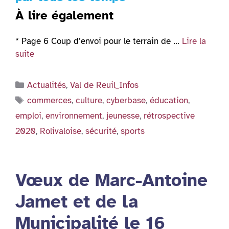
À lire également
* Page 6 Coup d’envoi pour le terrain de …
Lire la
suite
Catégories
Actualités
,
Val de Reuil_Infos
Étiquettes
commerces
,
culture
,
cyberbase
,
éducation
,
emploi
,
environnement
,
jeunesse
,
rétrospective
2020
,
Rolivaloise
,
sécurité
,
sports
Vœux de Marc-Antoine
Jamet et de la
Municipalité le 16