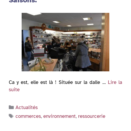
Saisons.
Ca y est, elle est là ! Située sur la dalle …
Lire la
suite
Catégories
Actualités
Étiquettes
commerces
,
environnement
,
ressourcerie