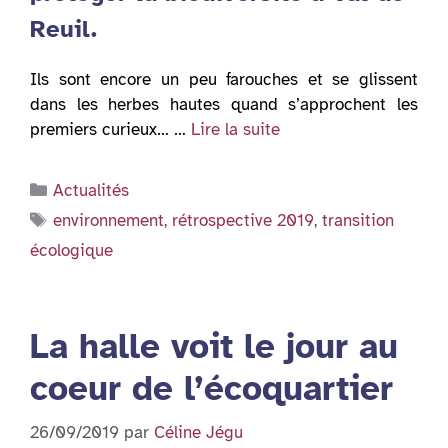
Reuil.
Ils sont encore un peu farouches et se glissent
dans les herbes hautes quand s’approchent les
premiers curieux… …
Lire la suite
Catégories
Actualités
Étiquettes
environnement
,
rétrospective 2019
,
transition
écologique
La halle voit le jour au
coeur de l’écoquartier
26/09/2019
par
Céline Jégu