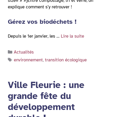
size= » »]Entre compostage, tri et verre, on
explique comment s’y retrouver !
Gérez vos biodéchets !
Depuis le 1er janvier, les …
Lire la suite
Catégories
Actualités
Étiquettes
environnement
,
transition écologique
Ville Fleurie : une
grande fête du
développement