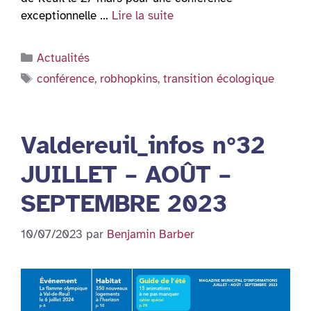
exceptionnelle …
Lire la suite
Catégories
Actualités
Étiquettes
conférence
,
robhopkins
,
transition écologique
Valdereuil_infos n°32
JUILLET – AOÛT –
SEPTEMBRE 2023
10/07/2023
par
Benjamin Barber