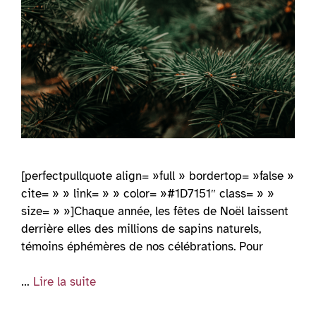
[perfectpullquote align= »full » bordertop= »false »
cite= » » link= » » color= »#1D7151″ class= » »
size= » »]Chaque année, les fêtes de Noël laissent
derrière elles des millions de sapins naturels,
témoins éphémères de nos célébrations. Pour
…
Lire la suite