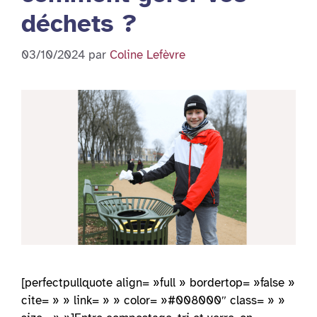
déchets ?
03/10/2024
par
Coline Lefèvre
[perfectpullquote align= »full » bordertop= »false »
cite= » » link= » » color= »#008000″ class= » »