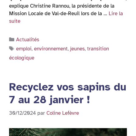
explique Christine Rannou, la présidente de la
Mission Locale de Val-de-Reuil lors de la …
Lire la
suite
Catégories
Actualités
Étiquettes
emploi
,
environnement
,
jeunes
,
transition
écologique
Recyclez vos sapins du
7 au 28 janvier !
30/12/2024
par
Coline Lefèvre