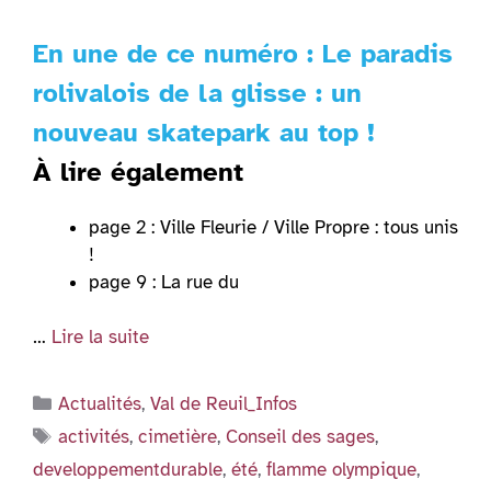
En une de ce numéro : Le paradis
rolivalois de la glisse : un
nouveau skatepark au top !
À lire également
page 2 : Ville Fleurie / Ville Propre : tous unis
!
page 9 : La rue du
…
Lire la suite
Catégories
Actualités
,
Val de Reuil_Infos
Étiquettes
activités
,
cimetière
,
Conseil des sages
,
developpementdurable
,
été
,
flamme olympique
,