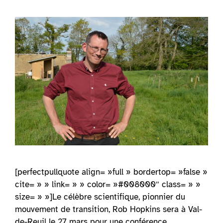
[perfectpullquote align= »full » bordertop= »false »
cite= » » link= » » color= »#008000″ class= » »
size= » »]Le célèbre scientifique, pionnier du
mouvement de transition, Rob Hopkins sera à Val-
de-Reuil le 27 mars pour une conférence