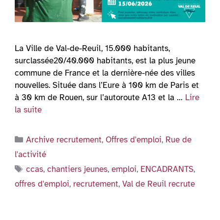
La Ville de Val-de-Reuil, 15.000 habitants,
surclassée20/40.000 habitants, est la plus jeune
commune de France et la dernière-née des villes
nouvelles. Située dans l’Eure à 100 km de Paris et
à 30 km de Rouen, sur l’autoroute A13 et la …
Lire
la suite
Catégories
Archive recrutement
,
Offres d'emploi
,
Rue de
l'activité
Étiquettes
ccas
,
chantiers jeunes
,
emploi
,
ENCADRANTS
,
offres d'emploi
,
recrutement
,
Val de Reuil recrute