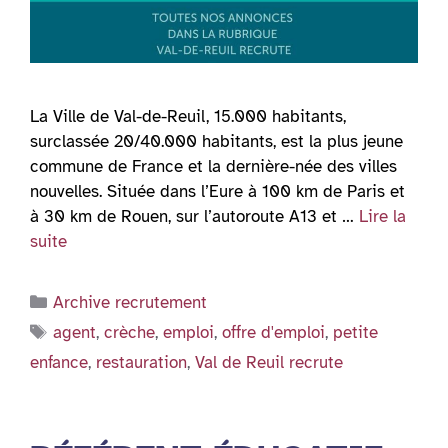
La Ville de Val-de-Reuil, 15.000 habitants,
surclassée 20/40.000 habitants, est la plus jeune
commune de France et la dernière-née des villes
nouvelles. Située dans l’Eure à 100 km de Paris et
à 30 km de Rouen, sur l’autoroute A13 et …
Lire la
suite
Catégories
Archive recrutement
Étiquettes
agent
,
crèche
,
emploi
,
offre d'emploi
,
petite
enfance
,
restauration
,
Val de Reuil recrute