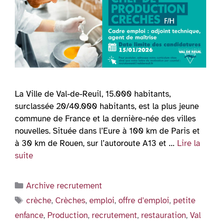
La Ville de Val-de-Reuil, 15.000 habitants,
surclassée 20/40.000 habitants, est la plus jeune
commune de France et la dernière-née des villes
nouvelles. Située dans l’Eure à 100 km de Paris et
à 30 km de Rouen, sur l’autoroute A13 et …
Lire la
suite
Catégories
Archive recrutement
Étiquettes
crèche
,
Crèches
,
emploi
,
offre d'emploi
,
petite
enfance
,
Production
,
recrutement
,
restauration
,
Val