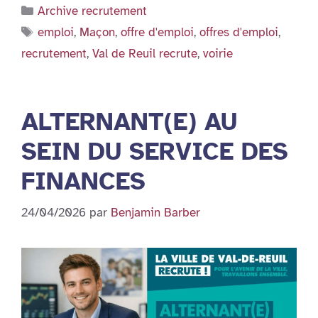
Catégories
Archive recrutement
Étiquettes
emploi
,
Maçon
,
offre d'emploi
,
offres d'emploi
,
recrutement
,
Val de Reuil recrute
,
voirie
ALTERNANT(E) AU
SEIN DU SERVICE DES
FINANCES
24/04/2026
par
Benjamin Barber