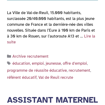
La Ville de Val-de-Reuil, 15.000 habitants,
surclassée 20/40.000 habitants, est la plus jeune
commune de France et la dernière-née des villes
nouvelles. Située dans l’Eure à 100 km de Paris et
à 30 km de Rouen, sur l’autoroute A13 et …
Lire la
suite
Catégories
Archive recrutement
Étiquettes
éducation
,
emploi
,
jeunesse
,
offre d'emploi
,
programme de réussite éducative
,
recrutement
,
référent éducatif
,
Val de Reuil recrute
ASSISTANT MATERNEL