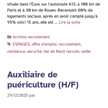
située dans l’Eure, sur l’autoroute A13, à 100 km de
Paris et à 30 km de Rouen. Recensant 60% de
logements sociaux, après en avoir compté jusqu’à
95% voici 15 ans, elle est …
Lire la suite
Catégories
Archive recrutement
Étiquettes
ESPAGES
,
offre d'emploi
,
recrutement
,
residence
,
sécurité
,
Val de Reuil recrute
,
veille
Auxiliaire de
puériculture (H/F)
29/12/2025
par