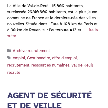
La Ville de Val-de-Reuil, 15.000 habitants,
surclassée 20/40.000 habitants, est la plus jeune
commune de France et la dernière-née des villes
nouvelles. Située dans l’Eure à 100 km de Paris et
à 30 km de Rouen, sur l’autoroute A13 et …
Lire la
suite
Catégories
Archive recrutement
Étiquettes
emploi
,
Gestionnaire
,
offre d'emploi
,
recrutement
,
ressources humaines
,
Val de Reuil
recrute
AGENT DE SÉCURITÉ
ET DE VEILLE