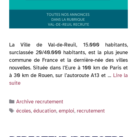
La Ville de Val-de-Reuil, 15.000 habitants,
surclassée 20/40.000 habitants, est la plus jeune
commune de France et la dernière-née des villes
nouvelles. Située dans l’Eure à 100 km de Paris et
à 30 km de Rouen, sur l’autoroute A13 et …
Lire la
suite
Catégories
Archive recrutement
Étiquettes
écoles
,
éducation
,
emploi
,
recrutement