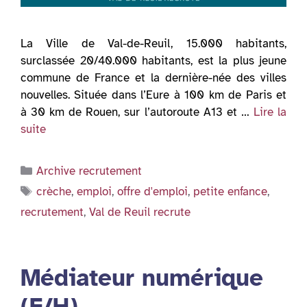
La Ville de Val-de-Reuil, 15.000 habitants,
surclassée 20/40.000 habitants, est la plus jeune
commune de France et la dernière-née des villes
nouvelles. Située dans l’Eure à 100 km de Paris et
à 30 km de Rouen, sur l’autoroute A13 et …
Lire la
suite
Catégories
Archive recrutement
Étiquettes
crèche
,
emploi
,
offre d'emploi
,
petite enfance
,
recrutement
,
Val de Reuil recrute
Médiateur numérique
(F/H)