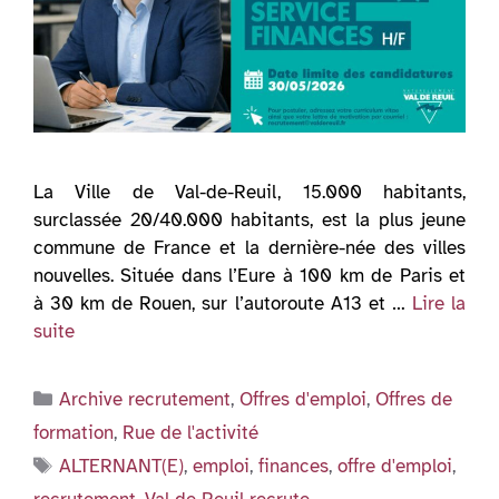
La Ville de Val-de-Reuil, 15.000 habitants,
surclassée 20/40.000 habitants, est la plus jeune
commune de France et la dernière-née des villes
nouvelles. Située dans l’Eure à 100 km de Paris et
à 30 km de Rouen, sur l’autoroute A13 et …
Lire la
suite
Catégories
Archive recrutement
,
Offres d'emploi
,
Offres de
formation
,
Rue de l'activité
Étiquettes
ALTERNANT(E)
,
emploi
,
finances
,
offre d'emploi
,