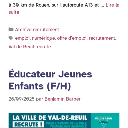
à 30 km de Rouen, sur l’autoroute A13 et …
Lire la
suite
Catégories
Archive recrutement
Étiquettes
emploi
,
numérique
,
offre d'emploi
,
recrutement
,
Val de Reuil recrute
Éducateur Jeunes
Enfants (F/H)
26/09/2025
par
Benjamin Barber