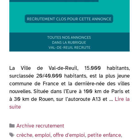
La Ville de Val-de-Reuil, 15.000 habitants,
surclassée 20/40.000 habitants, est la plus jeune
commune de France et la dernière-née des villes
nouvelles. Située dans l’Eure à 100 km de Paris et
à 30 km de Rouen, sur l’autoroute A13 et …
Lire la
suite
Catégories
Archive recrutement
Étiquettes
crèche
,
emploi
,
offre d'emploi
,
petite enfance
,