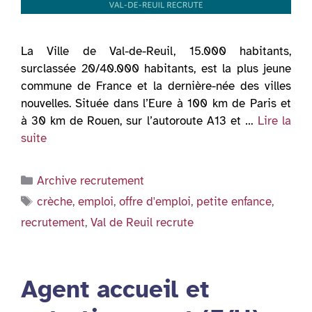
La Ville de Val-de-Reuil, 15.000 habitants,
surclassée 20/40.000 habitants, est la plus jeune
commune de France et la dernière-née des villes
nouvelles. Située dans l’Eure à 100 km de Paris et
à 30 km de Rouen, sur l’autoroute A13 et …
Lire la
suite
Catégories
Archive recrutement
Étiquettes
crèche
,
emploi
,
offre d'emploi
,
petite enfance
,
recrutement
,
Val de Reuil recrute
Agent accueil et