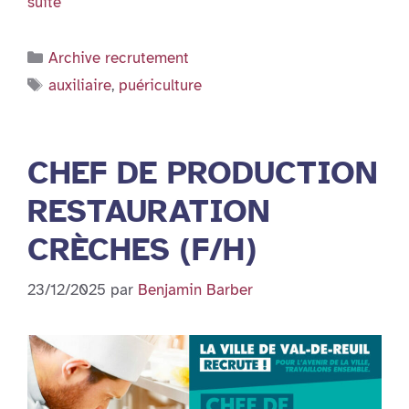
suite
Catégories
Archive recrutement
Étiquettes
auxiliaire
,
puériculture
CHEF DE PRODUCTION
RESTAURATION
CRÈCHES (F/H)
23/12/2025
par
Benjamin Barber