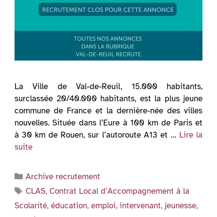
La Ville de Val-de-Reuil, 15.000 habitants,
surclassée 20/40.000 habitants, est la plus jeune
commune de France et la dernière-née des villes
nouvelles. Située dans l’Eure à 100 km de Paris et
à 30 km de Rouen, sur l’autoroute A13 et …
Lire la
suite
Catégories
Archive recrutement
Étiquettes
CLAS
,
Contrat Local d’Accompagnement à la
Scolarité
,
éducation
,
emploi
,
intervenant
,
jeunesse
,