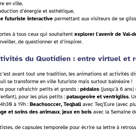
e en ville,
oduction d’énergie et esthétique,
 futuriste interactive
permettant aux visiteurs de se glis
portes à tous ceux qui souhaitent
explorer l
’
avenir de Val-
eiller, de questionner et d’inspirer.
tivités du Quotidien : entre virtuel et r
 c’est avant tout une tradition, les animations et activités d
uil se transforme en ville futuriste mais surtout balnéaire !
s pour rafraichir petits et grands :
pédalos
(jusqu’à 6 ans)
l’enfant), pour les plus petits :
pataugeoire et ventrigliss
. U
14h30 à 19h :
Beachsoccer, Teqball
avec Teq’Eure (avec plu
age et soins des animaux
,
jeux en bois
avec la Semaine de
istes, de capsules temporelle pour écrire sa lettre à retrou