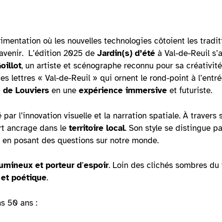
périmentation où les nouvelles technologies côtoient les trad
avenir.
L’édition 2025 de
Jardin(s) d’été
à Val-de-Reuil s’
oillot
, un artiste et scénographe reconnu pour sa créativit
des lettres « Val-de-Reuil » qui ornent le rond-point à l’entrée
e de Louviers
en une
expérience immersive
et futuriste.
par l’innovation visuelle et la narration spatiale. À travers 
ort ancrage dans le
territoire local
. Son style se distingue p
ut en posant des questions sur notre monde.
 lumineux et porteur d
’
espoir
. Loin des clichés sombres du 
 et poétique
.
s 50 ans :