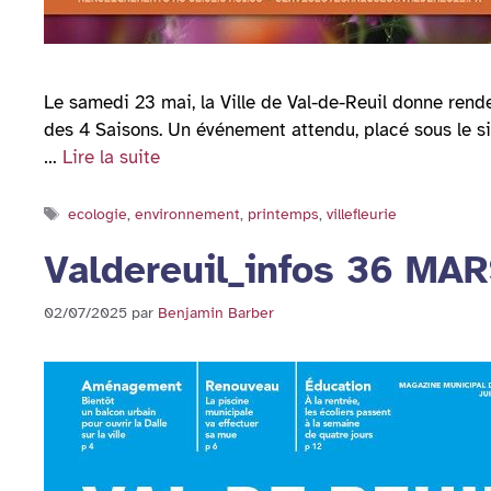
Le samedi 23 mai, la Ville de Val-de-Reuil donne rende
des 4 Saisons. Un événement attendu, placé sous le s
…
Lire la suite
Étiquettes
ecologie
,
environnement
,
printemps
,
villefleurie
Valdereuil_infos 36 MA
02/07/2025
par
Benjamin Barber