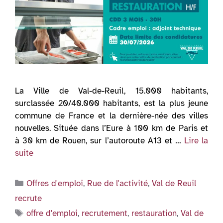
La Ville de Val-de-Reuil, 15.000 habitants,
surclassée 20/40.000 habitants, est la plus jeune
commune de France et la dernière-née des villes
nouvelles. Située dans l’Eure à 100 km de Paris et
à 30 km de Rouen, sur l’autoroute A13 et …
Lire la
suite
Catégories
Offres d'emploi
,
Rue de l'activité
,
Val de Reuil
recrute
Étiquettes
offre d'emploi
,
recrutement
,
restauration
,
Val de