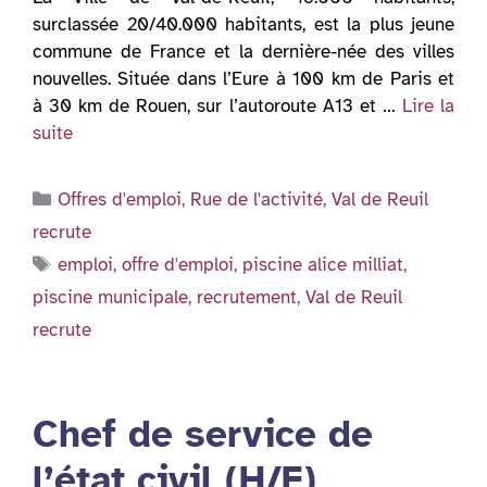
surclassée 20/40.000 habitants, est la plus jeune
commune de France et la dernière-née des villes
nouvelles. Située dans l’Eure à 100 km de Paris et
à 30 km de Rouen, sur l’autoroute A13 et …
Lire la
suite
Catégories
Offres d'emploi
,
Rue de l'activité
,
Val de Reuil
recrute
Étiquettes
emploi
,
offre d'emploi
,
piscine alice milliat
,
piscine municipale
,
recrutement
,
Val de Reuil
recrute
Chef de service de
l’état civil (H/F)