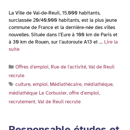
La Ville de Val-de-Reuil, 15.000 habitants,
surclassée 20/40.000 habitants, est la plus jeune
commune de France et la dernière-née des villes
nouvelles. Située dans l’Eure à 100 km de Paris et
à 30 km de Rouen, sur l’autoroute A13 et …
Lire la
suite
Catégories
Offres d'emploi
,
Rue de l'activité
,
Val de Reuil
recrute
Étiquettes
culture
,
emploi
,
Médiathécaire
,
médiathèque
,
médiathèque Le Corbusier
,
offre d'emploi
,
recrutement
,
Val de Reuil recrute
Responsable études et