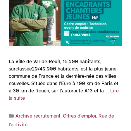
La Ville de Val-de-Reuil, 15.000 habitants,
surclassée20/40.000 habitants, est la plus jeune
commune de France et la dernière-née des villes
nouvelles. Située dans l’Eure à 100 km de Paris et
à 30 km de Rouen, sur l’autoroute A13 et la …
Lire
la suite
Catégories
Archive recrutement
,
Offres d'emploi
,
Rue de
l'activité