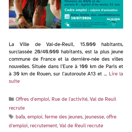
La Ville de Val-de-Reuil, 15.000 habitants,
surclassée 20/40.000 habitants, est la plus jeune
commune de France et la dernière-née des villes
nouvelles. Située dans l’Eure à 100 km de Paris et
à 30 km de Rouen, sur l’autoroute A13 et …
Lire la
suite
Catégories
Offres d'emploi
,
Rue de l'activité
,
Val de Reuil
recrute
Étiquettes
bafa
,
emploi
,
ferme des jeunes
,
jeunesse
,
offre
d'emploi
,
recrutement
,
Val de Reuil recrute