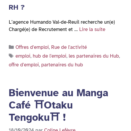
RH ?
L’agence Humando Val-de-Reuil recherche un(e)
Chargé(e) de Recrutement et …
Lire la suite
Catégories
Offres d'emploi
,
Rue de l'activité
Étiquettes
emploi
,
hub de l'emploi
,
les partenaires du Hub
,
offre d'emploi
,
partenaires du hub
Bienvenue au Manga
Café ⛩Otaku
Tengoku⛩ !
18/10/2024
par
Coline Lefèvre