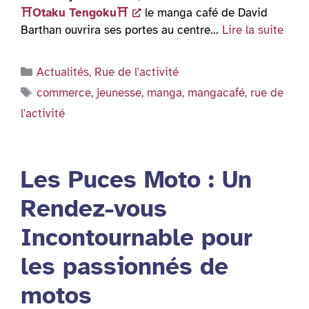
⛩Otaku Tengoku⛩
le manga café de David
Barthan ouvrira ses portes au centre…
Lire la suite
Catégories
Actualités
,
Rue de l'activité
Étiquettes
commerce
,
jeunesse
,
manga
,
mangacafé
,
rue de
l'activité
Les Puces Moto : Un
Rendez-vous
Incontournable pour
les passionnés de
motos