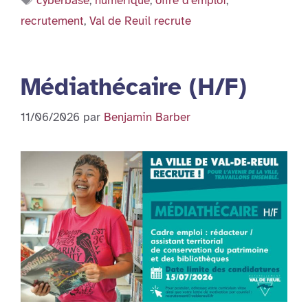
cyberbase
,
numérique
,
offre d'emploi
,
recrutement
,
Val de Reuil recrute
Médiathécaire (H/F)
11/06/2026
par
Benjamin Barber