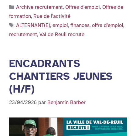
Catégories
Archive recrutement
,
Offres d'emploi
,
Offres de
formation
,
Rue de l'activité
Étiquettes
ALTERNANT(E)
,
emploi
,
finances
,
offre d'emploi
,
recrutement
,
Val de Reuil recrute
ENCADRANTS
CHANTIERS JEUNES
(H/F)
23/04/2026
par
Benjamin Barber