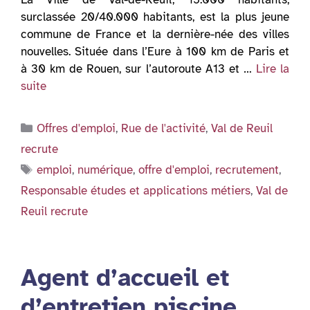
surclassée 20/40.000 habitants, est la plus jeune
commune de France et la dernière-née des villes
nouvelles. Située dans l’Eure à 100 km de Paris et
à 30 km de Rouen, sur l’autoroute A13 et …
Lire la
suite
Catégories
Offres d'emploi
,
Rue de l'activité
,
Val de Reuil
recrute
Étiquettes
emploi
,
numérique
,
offre d'emploi
,
recrutement
,
Responsable études et applications métiers
,
Val de
Reuil recrute
Agent d’accueil et
d’entretien piscine