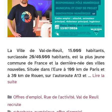
La Ville de Val-de-Reuil, 15.000 habitants,
surclassée 20/40.000 habitants, est la plus jeune
commune de France et la dernière-née des villes
nouvelles. Située dans l’Eure à 100 km de Paris et
à 30 km de Rouen, sur l’autoroute A13 et …
Lire la
suite
Catégories
Offres d'emploi
,
Rue de l'activité
,
Val de Reuil
recrute
Étiquettes