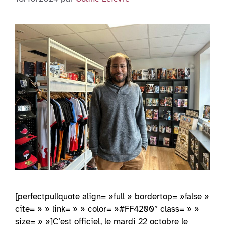
[perfectpullquote align= »full » bordertop= »false »
cite= » » link= » » color= »#FF4200″ class= » »
size= » »]C’est officiel, le mardi 22 octobre le