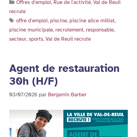
Catégories
Offres d'emploi
,
Rue de l'activité
,
Val de Reuil
recrute
Étiquettes
offre d'emploi
,
piscine
,
piscine alice milliat
,
piscine municipale
,
recrutement
,
responsable
,
secteur
,
sports
,
Val de Reuil recrute
Agent de restauration
30h (H/F)
03/07/2026
par
Benjamin Barber