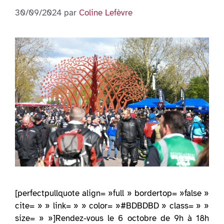
30/09/2024
par
Coline Lefèvre
[perfectpullquote align= »full » bordertop= »false »
cite= » » link= » » color= »#BDBDBD » class= » »
size= » »]Rendez-vous le 6 octobre de 9h à 18h