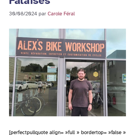
Falaises
30/08/2024
par
Carole Féral
[perfectpullquote align= »full » bordertop= »false »