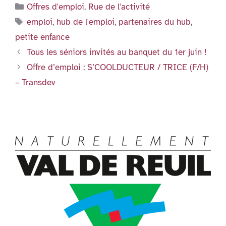
e
er
l
e
s
dl
se
tF
ta
Catégories
Offres d'emploi
,
Rue de l'activité
b
dI
A
y
n
ri
g
Étiquettes
emploi
,
hub de l'emploi
,
partenaires du hub
,
o
n
p
g
e
er
petite enfance
o
p
er
n
Tous les séniors invités au banquet du 1er juin !
k
dl
Offre d’emploi : S’COOLDUCTEUR / TRICE (F/H)
y
– Transdev