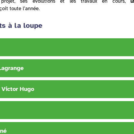
projet, ses évolutions et les travaux en cours,
l
oit toute l’année.
ts à la loupe
Lagrange
 Victor Hugo
iné