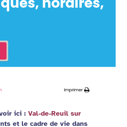
ques, horaires,
Imprimer
n
oir ici :
Val-de-Reuil sur
nts et le cadre de vie dans