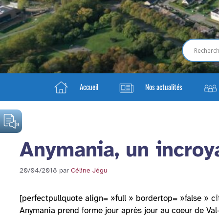
Accueil
Nos actualités
Anymania, un incroya
20/04/2018
par
Céline Jégu
[perfectpullquote align= »full » bordertop= »false » c
Anymania prend forme jour après jour au coeur de Val-