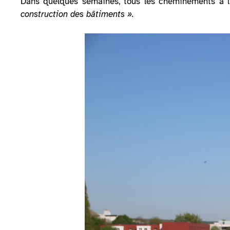
Dans quelques semaines, tous les cheminements à l’
construction des bâtiments ».