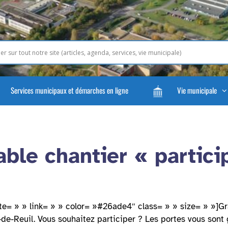
Services municipaux et démarches en ligne
Vie municipale
ble chantier « particip
ite= » » link= » » color= »#26ade4″ class= » » size= » »]Gr
de-Reuil. Vous souhaitez participer ? Les portes vous sont