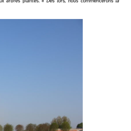
ux arbres plantés.
« Dès lors, nous commencerons la