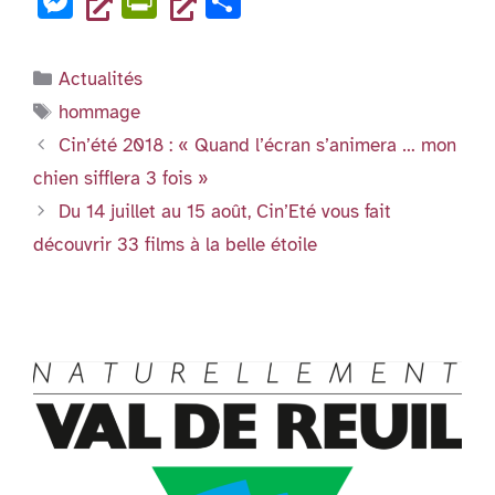
M
Pr
P
o
p
c
tt
ai
k
at
er
n
es
in
ar
k
e
er
l
e
s
dl
se
tF
ta
Catégories
Actualités
b
dI
A
y
n
ri
g
Étiquettes
hommage
o
n
p
g
e
er
Cin’été 2018 : « Quand l’écran s’animera … mon
o
p
er
n
chien sifflera 3 fois »
k
dl
Du 14 juillet au 15 août, Cin’Eté vous fait
y
découvrir 33 films à la belle étoile