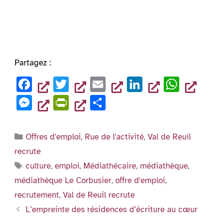
Partagez :
F
T
E
Li
W
a
wi
m
n
h
M
Pr
P
c
tt
ai
k
at
es
in
ar
e
er
l
e
s
se
tF
ta
Catégories
Offres d'emploi
,
Rue de l'activité
,
Val de Reuil
b
dI
A
n
ri
g
recrute
o
n
p
g
e
er
Étiquettes
culture
,
emploi
,
Médiathécaire
,
médiathèque
,
o
p
er
n
médiathèque Le Corbusier
,
offre d'emploi
,
k
dl
recrutement
,
Val de Reuil recrute
y
L’empreinte des résidences d’écriture au cœur