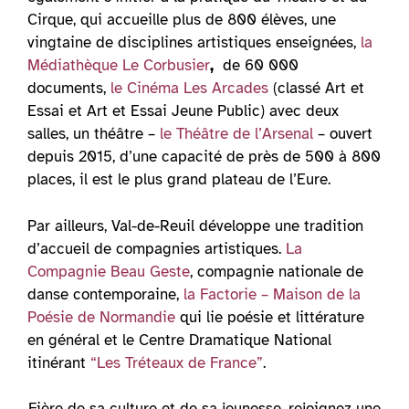
Cirque, qui accueille plus de 800 élèves, une
vingtaine de disciplines artistiques enseignées,
la
Médiathèque Le Corbusier
,
de 60 000
documents,
le Cinéma Les Arcades
(classé Art et
Essai et Art et Essai Jeune Public) avec deux
salles, un théâtre –
le Théâtre de l’Arsenal
– ouvert
depuis 2015, d’une capacité de près de 500 à 800
places, il est le plus grand plateau de l’Eure.
Par ailleurs, Val-de-Reuil développe une tradition
d’accueil de compagnies artistiques.
La
Compagnie Beau Geste
, compagnie nationale de
danse contemporaine,
la Factorie – Maison de la
Poésie de Normandie
qui lie poésie et littérature
en général et le Centre Dramatique National
itinérant
“Les Tréteaux de France”
.
Fière de sa culture et de sa jeunesse, rejoignez une