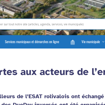
Services municipaux et démarches en ligne
Vie municipale
rtes aux acteurs de l’
illeurs de l’ESAT rolivalois ont échang
 des DuoDay inversés ont été organisés