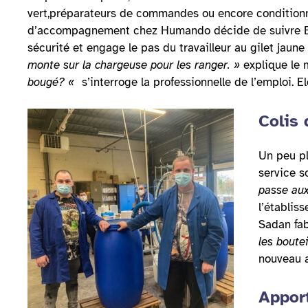
vert,préparateurs de commandes ou encore conditionne
d’accompagnement chez Humando décide de suivre Elo
sécurité et engage le pas du travailleur au gilet jaune
monte sur la chargeuse pour les ranger. »
explique le 
bougé? «
s’interroge la professionnelle de l’emploi. E
Colis 
Un peu pl
service s
passe aux
l’établis
Sadan fab
les boutei
nouveau a
Apport