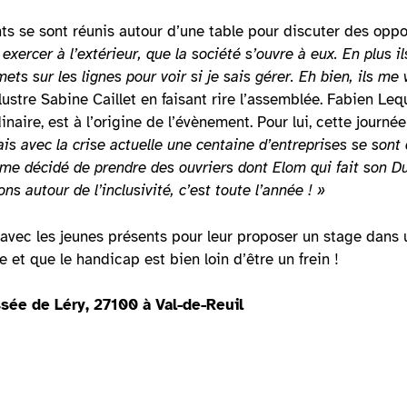
gents se sont réunis autour d’une table pour discuter des opp
t exercer à l’extérieur, que la société s’ouvre à eux. En plus i
ts sur les lignes pour voir si je sais gérer. Eh bien, ils me 
llustre Sabine Caillet en faisant rire l’assemblée. Fabien Lequ
naire, est à l’origine de l’évènement. Pour lui, cette journée
ais avec la crise actuelle une centaine d’entreprises se sont
ême décidé de prendre des ouvriers dont Elom qui fait son 
ns autour de l’inclusivité, c’est toute l’année ! »
 avec les jeunes présents pour leur proposer un stage dans u
e et que le handicap est bien loin d’être un frein !
sée de Léry, 27100 à Val-de-Reuil