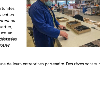
ortunités
ls ont un
virent au
ertier,
 est un
 désistées
DuoDay
ne de leurs entreprises partenaire. Des rêves sont sur