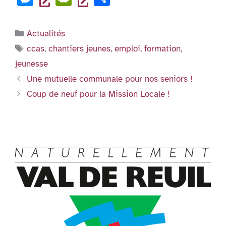
o
p
c
tt
ai
k
at
er
n
es
in
ar
k
e
er
l
e
s
dl
se
tF
ta
Catégories
Actualités
b
dI
A
y
n
ri
g
Étiquettes
ccas
,
chantiers jeunes
,
emploi
,
formation
,
o
n
p
g
e
er
jeunesse
o
p
er
n
Une mutuelle communale pour nos seniors !
k
dl
Coup de neuf pour la Mission Locale !
y