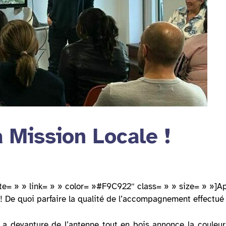
 Mission Locale !
cite= » » link= » » color= »#F9C922″ class= » » size= » »]A
 ! De quoi parfaire la qualité de l’accompagnement effectué
 La devanture de l’antenne tout en bois annonce la couleur