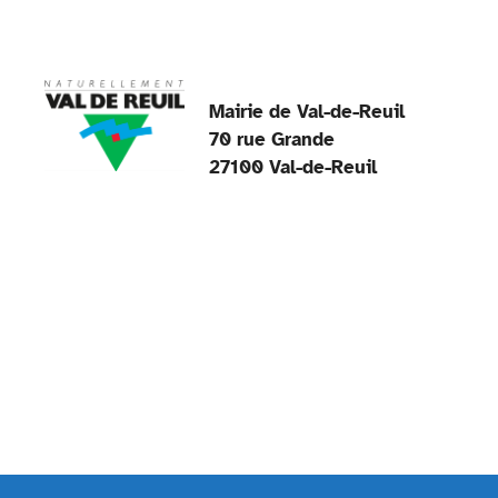
o
p
k
Mairie de Val-de-Reuil
70 rue Grande
27100 Val-de-Reuil