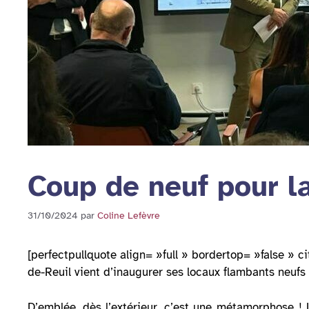
Coup de neuf pour la
31/10/2024
par
Coline Lefèvre
[perfectpullquote align= »full » bordertop= »false » 
de-Reuil vient d’inaugurer ses locaux flambants neufs
D’emblée, dès l’extérieur, c’est une métamorphose !