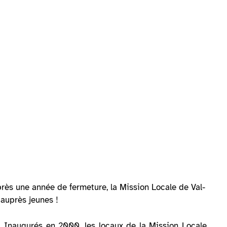
près une année de fermeture, la Mission Locale de Val-
 auprès jeunes !
. Inaugurés en 2000, les locaux de la Mission Locale