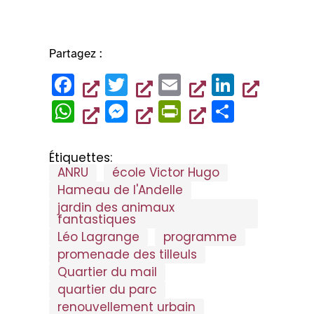
Partagez :
F
T
E
Li
a
wi
m
n
W
M
Pr
P
c
tt
ai
k
h
es
in
ar
e
er
l
e
at
se
tF
ta
Étiquettes:
b
dI
ANRU
école Victor Hugo
s
n
ri
g
Hameau de l'Andelle
o
n
A
g
e
er
jardin des animaux
o
p
er
n
fantastiques
k
Léo Lagrange
programme
p
dl
promenade des tilleuls
y
Quartier du mail
quartier du parc
renouvellement urbain