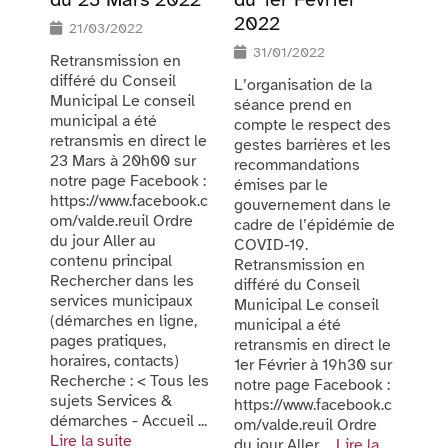
2022
21/03/2022
31/01/2022
Retransmission en
différé du Conseil
L’organisation de la
Municipal Le conseil
séance prend en
municipal a été
compte le respect des
retransmis en direct le
gestes barrières et les
23 Mars à 20h00 sur
recommandations
notre page Facebook :
émises par le
https://www.facebook.c
gouvernement dans le
om/valde.reuil Ordre
cadre de l’épidémie de
du jour Aller au
COVID-19.
contenu principal
Retransmission en
Rechercher dans les
différé du Conseil
services municipaux
Municipal Le conseil
(démarches en ligne,
municipal a été
pages pratiques,
retransmis en direct le
horaires, contacts)
1er Février à 19h30 sur
Recherche : < Tous les
notre page Facebook :
sujets Services &
https://www.facebook.c
démarches - Accueil ...
om/valde.reuil Ordre
Lire la suite
du jour Aller ...
Lire la