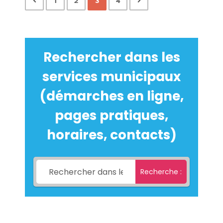
1
2
3
4
Rechercher dans les
services municipaux
(démarches en ligne,
pages pratiques,
horaires, contacts)
Recherche :