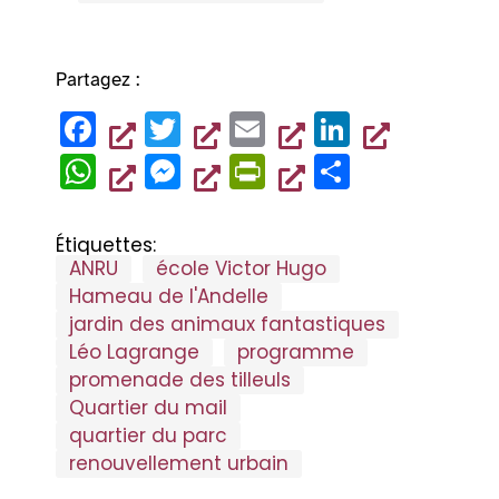
Partagez :
F
T
E
Li
a
wi
m
n
W
M
Pr
P
c
tt
ai
k
h
es
in
ar
e
er
l
e
at
se
tF
ta
Étiquettes:
b
dI
ANRU
école Victor Hugo
s
n
ri
g
Hameau de l'Andelle
o
n
A
g
e
er
jardin des animaux fantastiques
o
p
er
n
Léo Lagrange
programme
k
p
dl
promenade des tilleuls
Quartier du mail
y
quartier du parc
renouvellement urbain