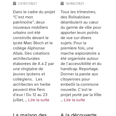
23/07/2021
16/06/2021
Dans le cadre du projet
Tous les trimestres,
“C’est mon
des Rolivaloises
patrimoine”, deux
déambulent au cœur
nouveaux mobiliers
du germe de ville pour
urbains ont été
apporter leurs points
construits devant le
de vue sur divers
lycée Marc Bloch et le
sujets. Pour la
collège Alphonse
première fois, une
Allais. Des créations
marche exploratoire a
architecturales
été organisée autour
élaborées de A à Z par
de l’accessibilité et du
une vingtaine de
handicap. Reportage.
jeunes lycéens et
Donner la parole aux
collégiens. Les
citoyennes pour
architectes en herbe
embellir la commune
peuvent être fiers
nouvelle. C’est le
d’eux ! Du 12 au 23
projet porté par la Ville
juillet, ...
Lire la suite
...
Lire la suite
La maison des
A la découverte