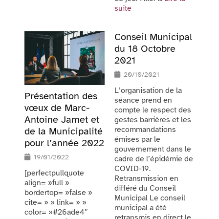
suite
Conseil Municipal
du 18 Octobre
2021
20/10/2021
L’organisation de la
Présentation des
séance prend en
vœux de Marc-
compte le respect des
Antoine Jamet et
gestes barrières et les
recommandations
de la Municipalité
émises par le
pour l’année 2022
gouvernement dans le
19/01/2022
cadre de l’épidémie de
COVID-19.
[perfectpullquote
Retransmission en
align= »full »
différé du Conseil
bordertop= »false »
Municipal Le conseil
cite= » » link= » »
municipal a été
color= »#26ade4″
retransmis en direct le