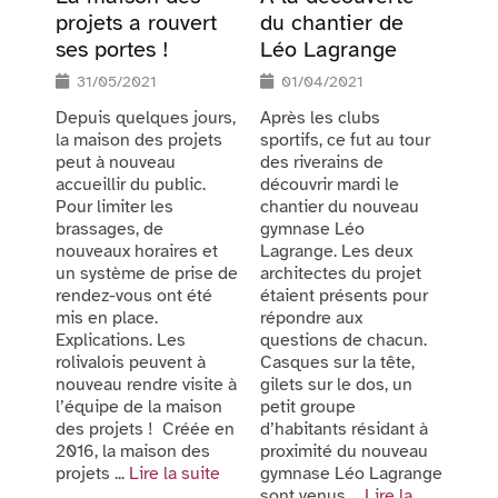
projets a rouvert
du chantier de
ses portes !
Léo Lagrange
31/05/2021
01/04/2021
Depuis quelques jours,
Après les clubs
la maison des projets
sportifs, ce fut au tour
peut à nouveau
des riverains de
accueillir du public.
découvrir mardi le
Pour limiter les
chantier du nouveau
brassages, de
gymnase Léo
nouveaux horaires et
Lagrange. Les deux
un système de prise de
architectes du projet
rendez-vous ont été
étaient présents pour
mis en place.
répondre aux
Explications. Les
questions de chacun.
rolivalois peuvent à
Casques sur la tête,
nouveau rendre visite à
gilets sur le dos, un
l’équipe de la maison
petit groupe
des projets ! Créée en
d’habitants résidant à
2016, la maison des
proximité du nouveau
projets ...
Lire la suite
gymnase Léo Lagrange
sont venus ...
Lire la