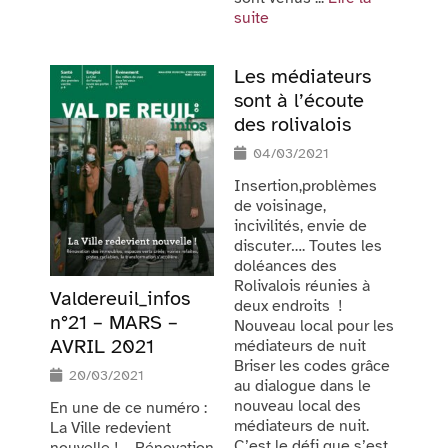
suite
Les médiateurs
sont à l’écoute
des rolivalois
04/03/2021
Insertion,problèmes
de voisinage,
incivilités, envie de
discuter…. Toutes les
doléances des
Rolivalois réunies à
Valdereuil_infos
deux endroits !
n°21 – MARS –
Nouveau local pour les
AVRIL 2021
médiateurs de nuit
Briser les codes grâce
20/03/2021
au dialogue dans le
nouveau local des
En une de ce numéro :
médiateurs de nuit.
La Ville redevient
C’est le défi que s’est
nouvelle ! – Rénovation