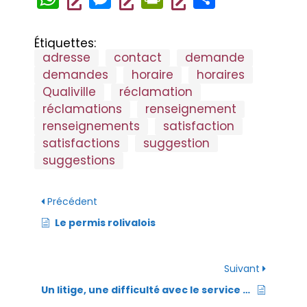
c
tt
ai
k
h
es
in
ar
e
er
l
e
at
se
tF
ta
Étiquettes:
b
dI
adresse
contact
demande
s
n
ri
g
demandes
horaire
horaires
o
n
A
g
e
er
Qualiville
réclamation
o
p
er
n
réclamations
renseignement
k
p
dl
renseignements
satisfaction
satisfactions
suggestion
y
suggestions
Précédent
Le permis rolivalois
Suivant
Un litige, une difficulté avec le service public ?