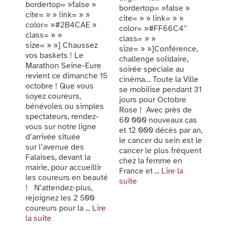
bordertop= »false »
bordertop= »false »
cite= » » link= » »
cite= » » link= » »
color= »#2B4CAE »
color= »#FF66C4″
class= » »
class= » »
size= » »] Chaussez
size= » »]Conférence,
vos baskets ! Le
challenge solidaire,
Marathon Seine-Eure
soirée spéciale au
revient ce dimanche 15
cinéma… Toute la Ville
octobre ! Que vous
se mobilise pendant 31
soyez coureurs,
jours pour Octobre
bénévoles ou simples
Rose ! Avec près de
spectateurs, rendez-
60 000 nouveaux cas
vous sur notre ligne
et 12 000 décès par an,
d’arrivée située
le cancer du sein est le
sur l’avenue des
cancer le plus fréquent
Falaises, devant la
chez la femme en
mairie, pour accueillir
France et ...
Lire la
les coureurs en beauté
suite
! N’attendez-plus,
rejoignez les 2 500
coureurs pour la ...
Lire
la suite