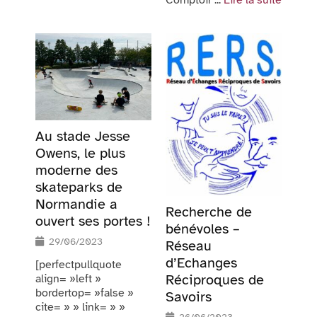
Comptoir ...
Lire la suite
Au stade Jesse
Owens, le plus
moderne des
skateparks de
Normandie a
Recherche de
ouvert ses portes !
bénévoles –
29/06/2023
Réseau
d’Echanges
[perfectpullquote
Réciproques de
align= »left »
bordertop= »false »
Savoirs
cite= » » link= » »