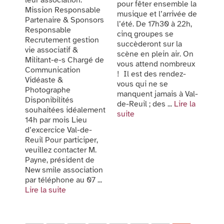
leur association.
pour fêter ensemble la
Mission Responsable
musique et l’arrivée de
Partenaire & Sponsors
l’été. De 17h30 à 22h,
Responsable
cinq groupes se
Recrutement gestion
succèderont sur la
vie associatif &
scène en plein air. On
Militant-e-s Chargé de
vous attend nombreux
Communication
! Il est des rendez-
Vidéaste &
vous qui ne se
Photographe
manquent jamais à Val-
Disponibilités
de-Reuil ; des ...
Lire la
souhaitées idéalement
suite
14h par mois Lieu
d’excercice Val-de-
Reuil Pour participer,
veuillez contacter M.
Payne, président de
New smile association
par téléphone au 07 ...
Lire la suite