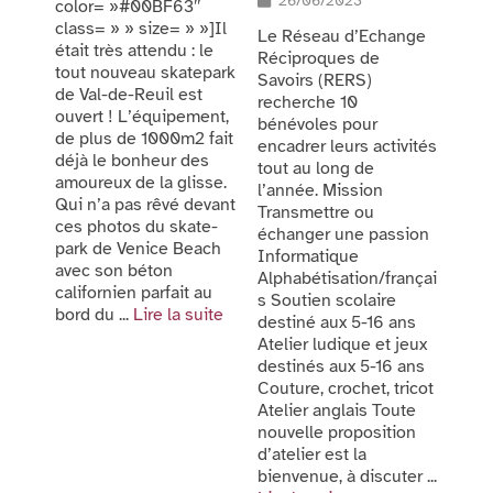
26/06/2023
color= »#00BF63″
class= » » size= » »]Il
Le Réseau d’Echange
était très attendu : le
Réciproques de
tout nouveau skatepark
Savoirs (RERS)
de Val-de-Reuil est
recherche 10
ouvert ! L’équipement,
bénévoles pour
de plus de 1000m2 fait
encadrer leurs activités
déjà le bonheur des
tout au long de
amoureux de la glisse.
l’année. Mission
Qui n’a pas rêvé devant
Transmettre ou
ces photos du skate-
échanger une passion
park de Venice Beach
Informatique
avec son béton
Alphabétisation/françai
californien parfait au
s Soutien scolaire
bord du ...
Lire la suite
destiné aux 5-16 ans
Atelier ludique et jeux
destinés aux 5-16 ans
Couture, crochet, tricot
Atelier anglais Toute
nouvelle proposition
d’atelier est la
bienvenue, à discuter ...