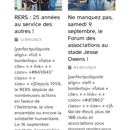
RERS : 25 années
Ne manquez pas,
au service des
samedi 9
autres !
septembre, le
Forum des
12/09/2023
associations au
[perfectpullquote
stade Jesse
align= »full »
Owens !
bordertop= »false »
cite= » » link= » »
04/09/2023
color= »#049B45″
[perfectpullquote
class= » »
align= »left »
size= » »]Depuis 1998,
bordertop= »false »
le RERS déploie de
cite= » » link= » »
nombreuses actions
color= »#df3062″
en faveur de
class= » » size= » »]À
l’illettrisme, le vivre
Val-de-Reuil, plus de
ensemble ou encore la
100 clubs et
solidarité humanitaire.
associations vous
Le 16 septembre
donnent rendez-vous