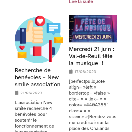
Lire la suite
Mercredi 21 juin :
Val-de-Reuil fête
la musique !
Recherche de
17/06/2023
bénévoles – New
[perfectpullquote
smile association
align= »left »
bordertop= »false »
21/06/2023
cite= » » link= » »
L’association New
color= »#40A388″
smile recherche 4
class= » »
bénévoles pour
size= » »]Rendez-vous
soutenir le
mercredi soir sur la
fonctionnement de
place des Chalands