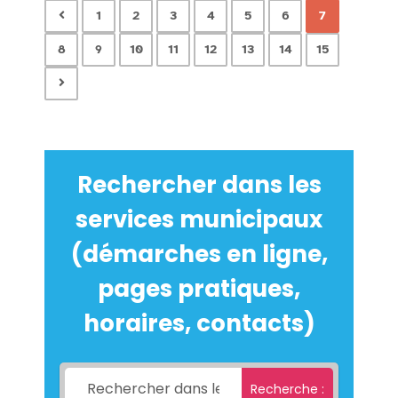
1
2
3
4
5
6
7
8
9
10
11
12
13
14
15
Rechercher dans les
services municipaux
(démarches en ligne,
pages pratiques,
horaires, contacts)
Recherche :