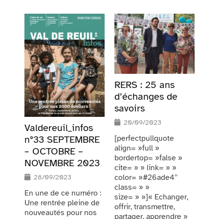
RERS : 25 ans
d’échanges de
savoirs
20/09/2023
Valdereuil_infos
[perfectpullquote
n°33 SEPTEMBRE
align= »full »
– OCTOBRE –
bordertop= »false »
NOVEMBRE 2023
cite= » » link= » »
color= »#26ade4″
28/09/2023
class= » »
En une de ce numéro :
size= » »]« Echanger,
Une rentrée pleine de
offrir, transmettre,
nouveautés pour nos
partager, apprendre »