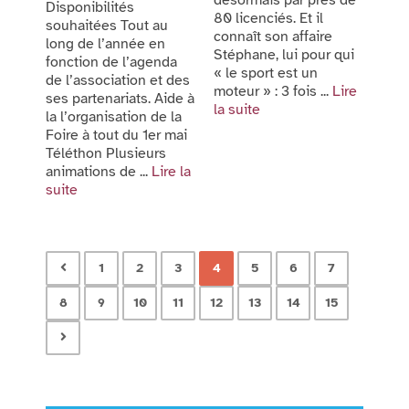
désormais par près de
Disponibilités
80 licenciés. Et il
souhaitées Tout au
connaît son affaire
long de l’année en
Stéphane, lui pour qui
fonction de l’agenda
« le sport est un
de l’association et des
moteur » : 3 fois ...
Lire
ses partenariats. Aide à
la suite
la l’organisation de la
Foire à tout du 1er mai
Téléthon Plusieurs
animations de ...
Lire la
suite
1
2
3
4
5
6
7
8
9
10
11
12
13
14
15