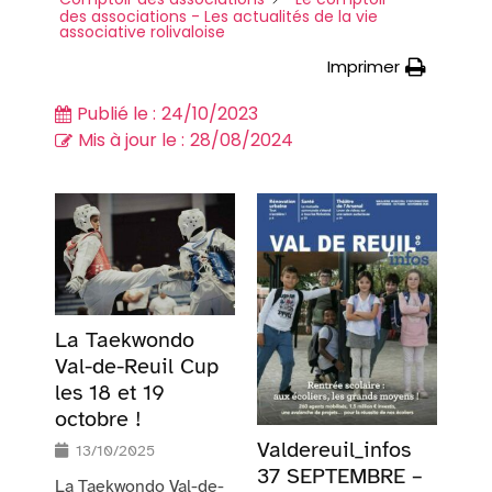
des associations - Les actualités de la vie
associative rolivaloise
Imprimer
Publié le :
24/10/2023
Mis à jour le :
28/08/2024
La Taekwondo
Val-de-Reuil Cup
les 18 et 19
octobre !
Valdereuil_infos
13/10/2025
37 SEPTEMBRE –
La Taekwondo Val-de-