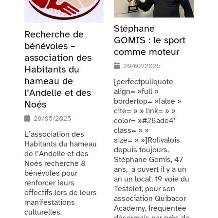
Stéphane
Recherche de
GOMIS : le sport
bénévoles –
comme moteur
association des
20/02/2025
Habitants du
hameau de
[perfectpullquote
align= »full »
l’Andelle et des
bordertop= »false »
Noés
cite= » » link= » »
28/05/2025
color= »#26ade4″
class= » »
L’association des
size= » »]Rolivalois
Habitants du hameau
depuis toujours,
de l’Andelle et des
Stéphane Gomis, 47
Noés recherche 8
ans, a ouvert il y a un
bénévoles pour
an un local, 19 voie du
renforcer leurs
Testelet, pour son
effectifs lors de leurs
association Quibacor
manifestations
Academy, fréquentée
culturelles.