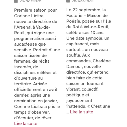
26/08/2025
29/08/2025
Le 22 septembre, la
Première saison pour
Factorie – Maison de
Corinne Licitra,
Poésie, posée sur l’Île
nouvelle directrice de
du Roi à Val-de-Reuil,
l’Arsenal à Val-de-
célèbre ses 10 ans.
Reuil, qui signe une
Une date symbole, un
programmation aussi
cap franchi, mais
audacieuse que
surtout… un nouveau
sensible. Portrait d’une
souffle. Aux
saison tissée de
commandes, Charlène
femmes, de récits
Damour, nouvelle
incarnés, de
directrice, qui entend
disciplines mêlées et
bien faire de cette
d’ouverture au
saison un tournant
territoire. Arrivée
vibrant, collectif,
officiellement en avril
poétique et
dernier, après une
joyeusement
nomination en janvier,
inattendu. « C’est une
Corinne Licitra a pris le
...
Lire la suite
temps d’observer,
d’écouter, de rêver ...
Lire la suite