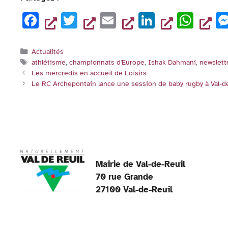
c
tt
ai
k
at
F
T
E
Li
W
e
er
l
e
s
a
wi
m
n
h
b
dI
A
c
tt
ai
k
at
o
n
p
Catégories
Actualités
Étiquettes
athlétisme
,
championnats d'Europe
,
Ishak Dahmani
,
newslett
e
er
l
e
s
o
p
Les mercredis en accueil de Loisirs
b
dI
A
k
Le RC Archepontain lance une session de baby rugby à Val-de
o
n
p
o
p
k
Mairie de Val-de-Reuil
70 rue Grande
27100 Val-de-Reuil