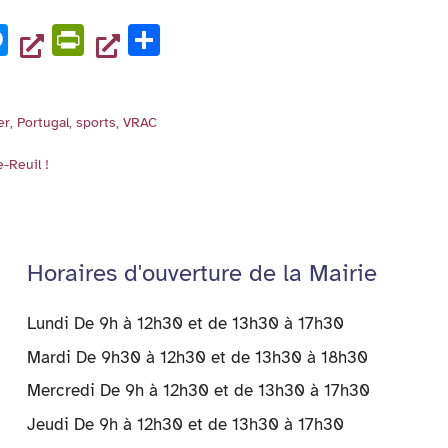
se
tF
ta
M
Pr
P
n
ri
g
es
in
ar
g
e
er
se
tF
ta
er
n
er
,
Portugal
,
sports
,
VRAC
n
ri
g
dl
g
e
er
y
-Reuil !
er
n
dl
y
Horaires d'ouverture de la Mairie
Lundi De 9h à 12h30 et de 13h30 à 17h30
Mardi De 9h30 à 12h30 et de 13h30 à 18h30
Mercredi De 9h à 12h30 et de 13h30 à 17h30
Jeudi De 9h à 12h30 et de 13h30 à 17h30