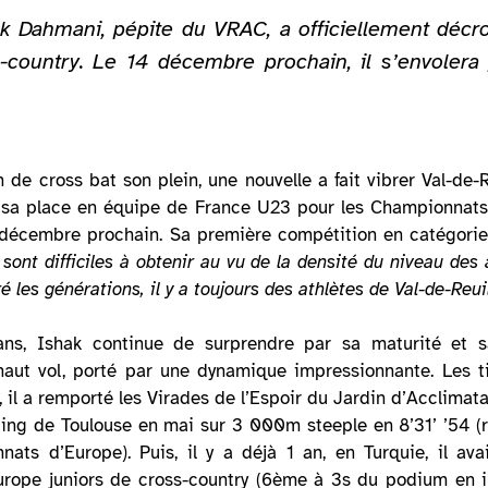
shak Dahmani, pépite du VRAC, a officiellement dé
ountry. Le 14 décembre prochain, il s’envolera p
n de cross bat son plein, une nouvelle a fait vibrer Val-de-
sa place en équipe de France U23 pour les Championnats 
4 décembre prochain. Sa première compétition en catégorie
sont difficiles à obtenir au vu de la densité du niveau des 
 les générations, il y a toujours des athlètes de Val-de-Reu
s, Ishak continue de surprendre par sa maturité et sa 
aut vol, porté par une dynamique impressionnante. Les ti
 il a remporté les Virades de l’Espoir du Jardin d’Acclima
ting de Toulouse en mai sur 3 000m steeple en 8’31’ ’54 
nats d’Europe). Puis, il y a déjà 1 an, en Turquie, il av
rope juniors de cross-country (6ème à 3s du podium en in