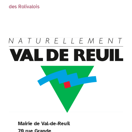
y
des Rolivalois
Mairie de Val-de-Reuil
70 rue Grande