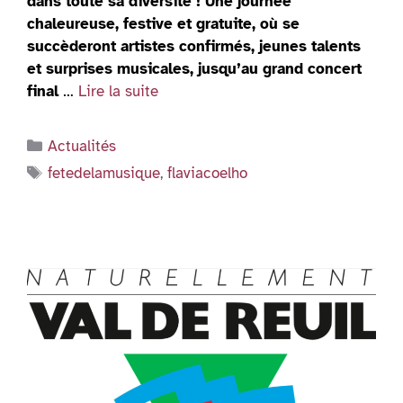
dans toute sa diversité ! Une journée
chaleureuse, festive et gratuite, où se
succèderont artistes confirmés, jeunes talents
et surprises musicales, jusqu’au grand concert
final
…
Lire la suite
Catégories
Actualités
Étiquettes
fetedelamusique
,
flaviacoelho