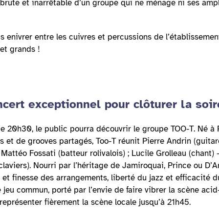
brute et inarrêtable d’un groupe qui ne ménage ni ses ampli
s enivrer entre les cuivres et percussions de l’établissement
 et grands !
cert exceptionnel pour clôturer la soi
de 20h30, le public pourra découvrir le groupe TOO-T. Né à
s et de grooves partagés, Too-T réunit Pierre Andrin (guita
 Mattéo Fossati (batteur rolivalois) ; Lucile Grolleau (chant
claviers). Nourri par l’héritage de Jamiroquai, Prince ou D’A
e et finesse des arrangements, liberté du jazz et efficacité 
e jeu commun, porté par l’envie de faire vibrer la scène acid
eprésenter fièrement la scène locale jusqu’à 21h45.