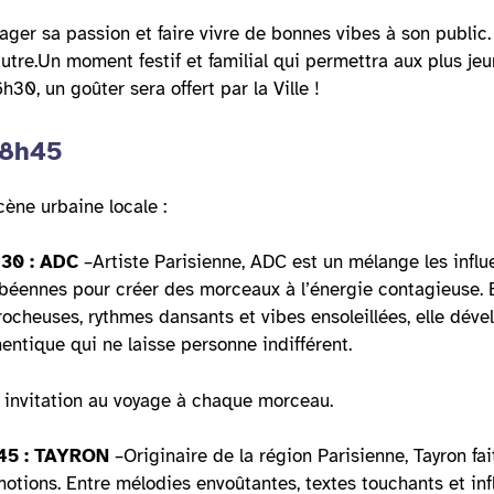
ger sa passion et faire vivre de bonnes vibes à son public. 
autre.Un moment festif et familial qui permettra aux plus jeu
30, un goûter sera offert par la Ville !
18h45
cène urbaine locale :
30 : ADC
–
Artiste Parisienne, ADC est un mélange les influ
béennes pour créer des morceaux à l’énergie contagieuse. 
ocheuses, rythmes dansants et vibes ensoleillées, elle déve
entique qui ne laisse personne indifférent.
 invitation au voyage à chaque morceau.
45 : TAYRON
–Originaire de la région Parisienne, Tayron fait
motions. Entre mélodies envoûtantes, textes touchants et in