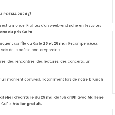
AL POÉSIA 2024 //
a
est annoncé. Profitez d’un week-end riche en festivités
 ans du prix CoPo
!
quent sur l’Île du Roi le
25 et 26 mai
. Récompensé.e.s
es voix de la poésie contemporaine.
res, des rencontres, des lectures, des concerts, un
er un moment convivial, notamment lors de notre
brunch
atelier d’écriture du 25 mai de 16h à 18h
avec
Marlène
ix CoPo.
Atelier gratuit.