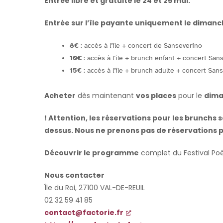
Entrée libre et gratuite le 24 et 25 mai.
Entrée sur l’île payante uniquement le dimanc
8€
: accès à l’île + concert de Sanseverino
10€
: accès à l’île + brunch enfant + concert San
15€
: accès à l’île + brunch adulte + concert San
Acheter
dès maintenant
vos places
pour le
dima
❗️
Attention, les réservations pour les brunchs se
dessus. Nous ne prenons pas de réservations p
Découvrir le programme
complet du Festival Poé
Nous contacter
Île du Roi, 27100 VAL-DE-REUIL
02 32 59 41 85
contact@factorie.fr