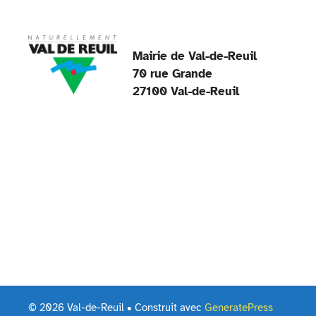
Mairie de Val-de-Reuil
70 rue Grande
27100 Val-de-Reuil
© 2026 Val-de-Reuil
• Construit avec
GeneratePress