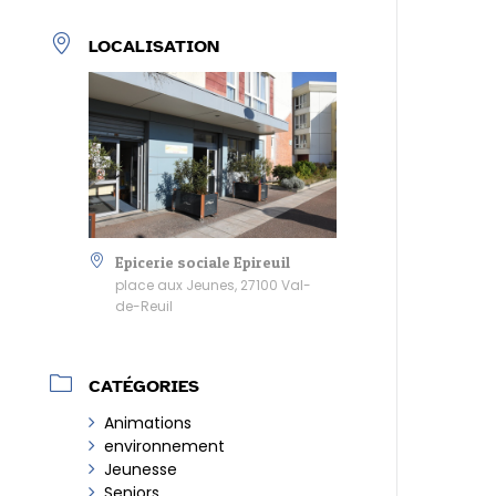
LOCALISATION
Epicerie sociale Epireuil
place aux Jeunes, 27100 Val-
de-Reuil
CATÉGORIES
Animations
environnement
Jeunesse
Seniors