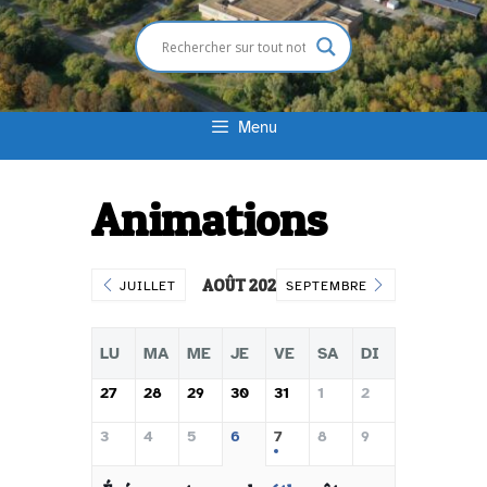
Menu
Animations
AOÛT 2026
JUILLET
SEPTEMBRE
LU
MA
ME
JE
VE
SA
DI
27
28
29
30
31
1
2
3
4
5
6
7
8
9