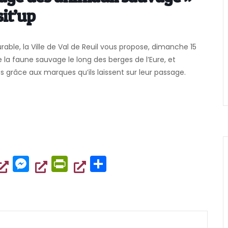
it’up
le, la Ville de Val de Reuil vous propose, dimanche 15
 la faune sauvage le long des berges de l’Eure, et
grâce aux marques qu’ils laissent sur leur passage.
W
M
Pr
P
es
in
ar
t
se
tF
ta
n
ri
g