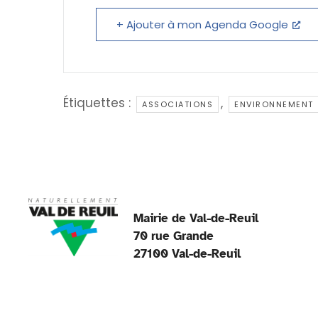
b
dI
o
n
p
+ Ajouter à mon Agenda Google
o
p
k
Étiquettes :
,
ASSOCIATIONS
ENVIRONNEMENT
Mairie de Val-de-Reuil
70 rue Grande
27100 Val-de-Reuil