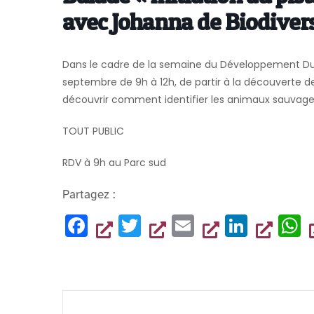
avec Johanna de Biodivers
Dans le cadre de la semaine du Développement Durab
septembre de 9h à 12h, de partir à la découverte de
découvrir comment identifier les animaux sauvages 
TOUT PUBLIC
RDV à 9h au Parc sud
Partagez :
F
T
E
Li
a
wi
m
n
h
c
tt
ai
k
a
e
er
l
e
s