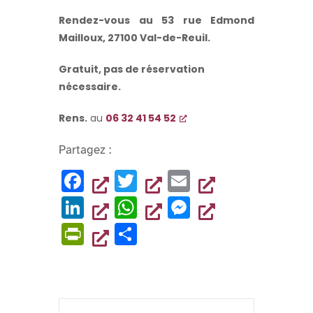
Rendez-vous au 53 rue Edmond
Mailloux, 27100 Val-de-Reuil.
Gratuit, pas de réservation
nécessaire.
Rens.
au
06 32 41 54 52
Partagez :
F
T
E
a
wi
m
Li
W
M
c
tt
ai
n
h
es
Pr
P
e
er
l
k
at
se
in
ar
b
e
s
n
tF
ta
o
dI
A
g
ri
g