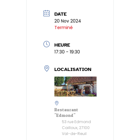
o
n
p
er
e
er
k
p
n
DATE
20 Nov 2024
dl
Terminé
y
HEURE
17:30 - 19:30
LOCALISATION
Restaurant
"Edmond"
53 rue Edmond
Cailloux, 27100
Val-de-Reuil