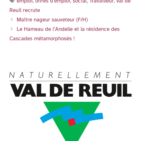
emploi
,
offres d'emploi
,
social
,
Travailleur
,
Val de
o
n
p
g
e
er
Reuil recrute
o
p
er
n
Maitre nageur sauveteur (F/H)
k
dl
Le Hameau de l’Andelle et la résidence des
y
Cascades métamorphosés !