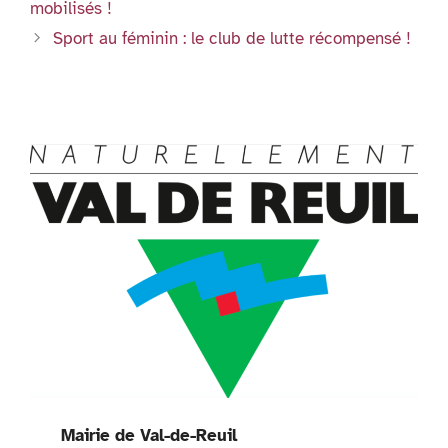
o
p
er
n
mobilisés !
k
dl
Sport au féminin : le club de lutte récompensé !
y
Mairie de Val-de-Reuil