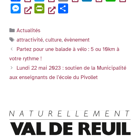
o
n
p
a
wi
m
n
h
g
e
er
M
Pr
P
o
p
c
tt
ai
k
at
er
n
es
in
ar
k
e
er
l
e
s
dl
se
tF
ta
Catégories
Actualités
b
dI
A
y
n
ri
g
Étiquettes
attractivité
,
culture
,
évènement
o
n
p
g
e
er
Partez pour une balade à vélo : 5 ou 10km à
o
p
er
n
votre rythme !
k
dl
Lundi 22 mai 2023 : soutien de la Municipalité
y
aux enseignants de l’école du Pivollet