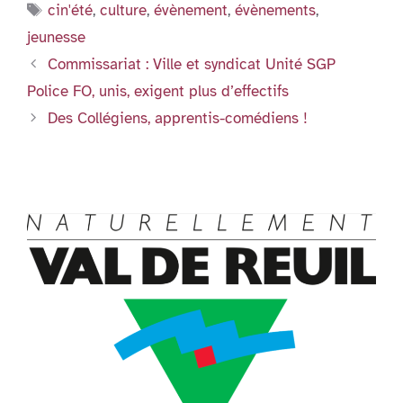
b
dI
A
y
n
ri
g
Étiquettes
cin'été
,
culture
,
évènement
,
évènements
,
o
n
p
g
e
er
jeunesse
o
p
er
n
Commissariat : Ville et syndicat Unité SGP
k
dl
Police FO, unis, exigent plus d’effectifs
y
Des Collégiens, apprentis-comédiens !