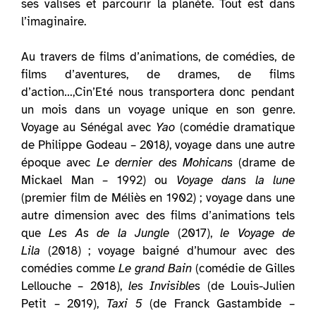
ses valises et parcourir la planète. Tout est dans
l’imaginaire.
Au travers de films d’animations, de comédies, de
films d’aventures, de drames, de films
d’action…,Cin’Eté nous transportera donc pendant
un mois dans un voyage unique en son genre.
Voyage au Sénégal avec
Yao
(comédie dramatique
de Philippe Godeau – 2018
)
, voyage dans une autre
époque avec
Le dernier des Mohicans
(drame de
Mickael Man – 1992) ou
Voyage dans la lune
(premier film de Méliès en 1902) ; voyage dans une
autre dimension avec des films d’animations tels
que
Les As de la Jungle
(2017),
le Voyage de
Lila
(2018) ; voyage baigné d’humour avec des
comédies comme
Le grand Bain
(comédie de Gilles
Lellouche – 2018),
les Invisibles
(de Louis-Julien
Petit – 2019),
Taxi 5
(de Franck Gastambide –