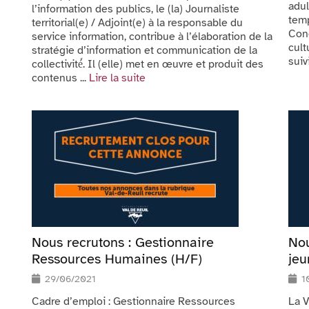
adul
l’information des publics, le (la) Journaliste
temp
territorial(e) / Adjoint(e) à la responsable du
Conc
service information, contribue à l’élaboration de la
cult
stratégie d’information et communication de la
suivi
collectivité́. Il (elle) met en œuvre et produit des
contenus ...
Lire la suite
Nous recrutons : Gestionnaire
Nou
Ressources Humaines (H/F)
jeu
29/06/2021
1
Cadre d’emploi : Gestionnaire Ressources
La V