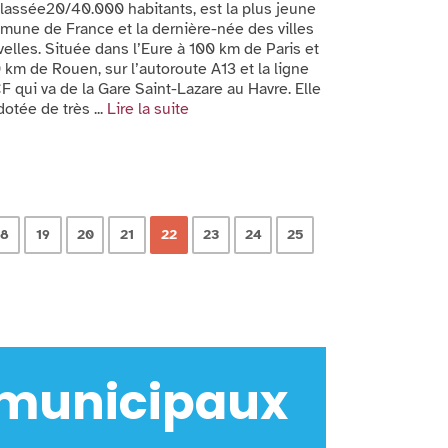
lassée20/40.000 habitants, est la plus jeune
une de France et la dernière-née des villes
elles. Située dans l’Eure à 100 km de Paris et
 km de Rouen, sur l’autoroute A13 et la ligne
 qui va de la Gare Saint-Lazare au Havre. Elle
dotée de très ...
Lire la suite
18
19
20
21
22
23
24
25
 municipaux