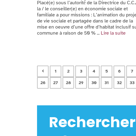
Placé(e) sous l’autorité́ de la Directrice du C.C.
la / le conseiller(e) en économie sociale et
familiale a pour missions : L’animation du proj
de vie sociale et partagée dans le cadre de la
mise en oeuvre d’une offre d’habitat inclusif su
commune à raison de 50 % ...
Lire la suite
1
2
3
4
5
6
7
26
27
28
29
30
31
32
33
Rechercher