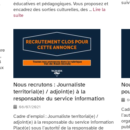
suivi
.
éducatives et pédagogiques. Vous proposez et
encadrez des sorties culturelles, des ...
Lire la
suite
ure
,
8
ux
s
Nous recrutons : Journaliste
Nou
s
territorial(e) / adjoint(e) à la
pou
responsable du service information
0
08/07/2021
Cadr
l’au
Cadre d’emploi : Journaliste territorial(e) /
orga
adjoint(e) à la responsable du service information
publ
Placé(e) sous l’autorité́ de la responsable de