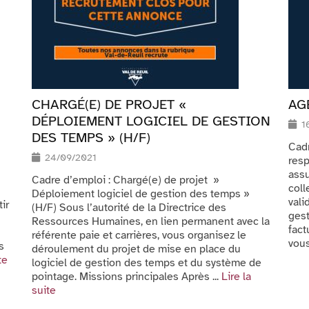
CHARGÉ(E) DE PROJET «
AG
DÉPLOIEMENT LOGICIEL DE GESTION
1
DES TEMPS » (H/F)
Cadr
24/09/2021
resp
assu
Cadre d’emploi : Chargé(e) de projet »
coll
Déploiement logiciel de gestion des temps »
val
tir
(H/F) Sous l’autorité de la Directrice des
gest
Ressources Humaines, en lien permanent avec la
fact
référente paie et carrières, vous organisez le
vous
s
déroulement du projet de mise en place du
te
logiciel de gestion des temps et du système de
pointage. Missions principales Après ...
Lire la
suite