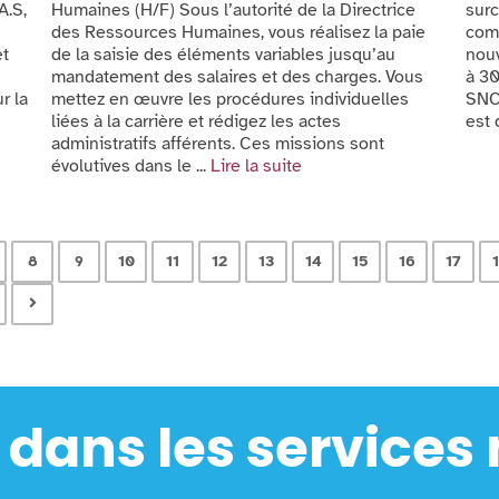
A.S,
Humaines (H/F) Sous l’autorité de la Directrice
surc
des Ressources Humaines, vous réalisez la paie
comm
et
de la saisie des éléments variables jusqu’au
nouv
mandatement des salaires et des charges. Vous
à 30
r la
mettez en œuvre les procédures individuelles
SNCF
liées à la carrière et rédigez les actes
est 
administratifs afférents. Ces missions sont
évolutives dans le ...
Lire la suite
8
9
10
11
12
13
14
15
16
17
 dans les services