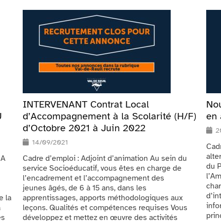
INTERVENANT Contrat Local
Nou
U
d’Accompagnement à la Scolarité (H/F)
en 
d’Octobre 2021 à Juin 2022
2
14/09/2021
Cadr
alte
 A
Cadre d’emploi : Adjoint d’animation Au sein du
du P
service Socioéducatif, vous êtes en charge de
l’Am
l’encadrement et l’accompagnement des
cha
jeunes âgés, de 6 à 15 ans, dans les
d’in
e la
apprentissages, apports méthodologiques aux
info
a
leçons. Qualités et compétences requises Vous
prin
es
développez et mettez en œuvre des activités