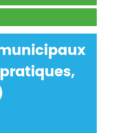
 municipaux
pratiques,
)