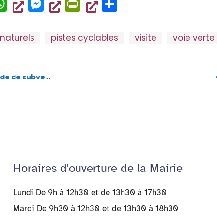
p
dl
W
M
Pr
P
y
h
es
in
ar
at
se
tF
ta
naturels
pistes cyclables
visite
voie verte
s
n
ri
g
A
g
e
er
p
er
n
ciations rolivaloises
p
dl
y
Horaires d'ouverture de la Mairie
Lundi De 9h à 12h30 et de 13h30 à 17h30
Mardi De 9h30 à 12h30 et de 13h30 à 18h30