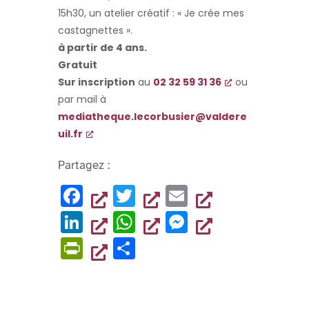
15h30, un atelier créatif : « Je crée mes
castagnettes ».
à partir de 4 ans.
Gratuit
Sur inscription
au
02 32 59 31 36
ou
par mail à
mediatheque.lecorbusier@valdere
uil.fr
Partagez :
F
T
E
a
wi
m
Li
W
M
c
tt
ai
n
h
es
Pr
P
e
er
l
k
at
se
in
ar
b
e
s
n
tF
ta
o