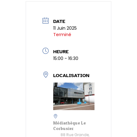
dI
A
g
ri
g
o
n
p
er
e
er
k
p
n
DATE
11 Juin 2025
dl
Terminé
y
HEURE
15:00 - 16:30
LOCALISATION
Médiathèque Le
Corbusier
88 Rue Grande,