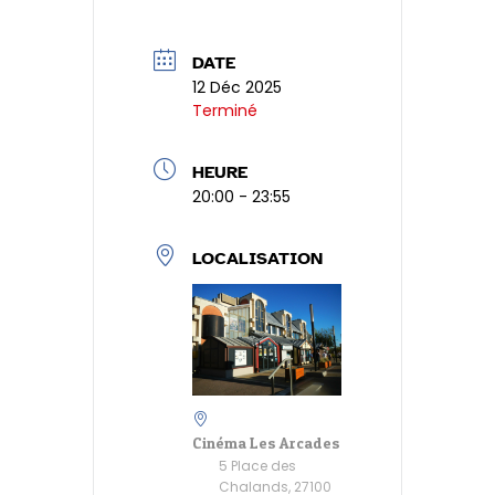
o
n
p
er
e
er
k
p
n
DATE
12 Déc 2025
dl
Terminé
y
HEURE
20:00 - 23:55
LOCALISATION
Cinéma Les Arcades
5 Place des
Chalands, 27100