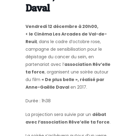
Daval
Vendredi 12 décembre à 20h00,
< le Cinéma Les Arcades de Val-de-
Reuil
, dans le cadre d’octobre rose,
campagne de sensibilisation pour le
dépistage du cancer du sein, en
partenariat avec l’
association Rêv’elle
ta force
, organisent une soirée autour
du film
« De plus belle », réalisé par
Anne-Gaëlle Daval
en 2017.
Durée : 1h38
La projection sera suivie par un
débat
avec l’association Rêve’elle ta force
.
La soirée s’achèvera autour d’un verre