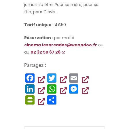
jamais su être. Pour sa mère, pour sa
fille, pour Clovis…
Tarif unique
: 4€50
Réservation
: par mail à
cinema.lesarcades@wanadoo.fr
ou
au
02 32 50 67 26
Partagez :
F
T
E
a
wi
m
Li
W
M
c
tt
ai
n
h
es
Pr
P
e
er
l
k
at
se
in
ar
b
e
s
n
tF
ta
o
dI
A
g
ri
g