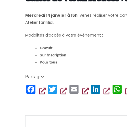
Mercredi 14 janvier à 15h
, venez réaliser votre c
Atelier familial.
Modalités d’accès à votre événement
:
Gratuit
Sur inscription
Pour tous
Partagez :
F
T
E
Li
a
wi
m
n
h
c
tt
ai
k
a
e
er
l
e
s
b
dI