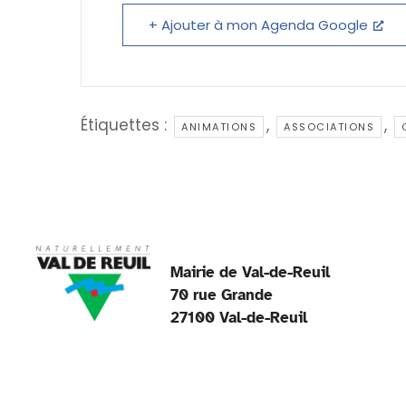
o
n
p
+ Ajouter à mon Agenda Google
o
p
k
Étiquettes :
,
,
ANIMATIONS
ASSOCIATIONS
Mairie de Val-de-Reuil
70 rue Grande
27100 Val-de-Reuil