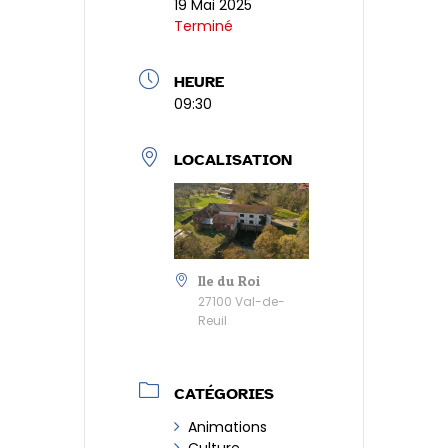
19 Mai 2025
dl
Terminé
y
HEURE
09:30
LOCALISATION
Ile du Roi
27100 Val-de-
Reuil
CATÉGORIES
Animations
Culture